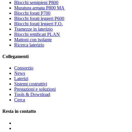
Blocchi semipieni P800
Muratura armata P800 MA
Blocchi forati P700
Blocchi forati leggeri P600
Blocchi forati leggeri F.O.
Tramezze in laterizio
Blocchi rettificati PLAN
Mattoni con isolante
Ricerca laterizio
Collegamenti
Consorzio
News
Laterizi
Sistemi costruttivi
Prestazioni e soluzioni
Tools & Download
Cerca
Resta in contatto