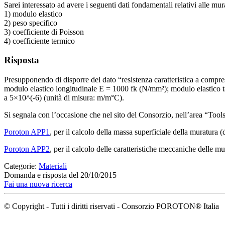
Sarei interessato ad avere i seguenti dati fondamentali relativi alle 
1) modulo elastico
2) peso specifico
3) coefficiente di Poisson
4) coefficiente termico
Risposta
Presupponendo di disporre del dato “resistenza caratteristica a compre
modulo elastico longitudinale E = 1000 fk (N/mm²); modulo elastico tang
a 5×10^(-6) (unità di misura: m/m°C).
Si segnala con l’occasione che nel sito del Consorzio, nell’area “Tool
Poroton APP1
, per il calcolo della massa superficiale della muratura (
Poroton APP2
, per il calcolo delle caratteristiche meccaniche delle mu
Categorie:
Materiali
Domanda e risposta del 20/10/2015
Fai una nuova ricerca
© Copyright - Tutti i diritti riservati - Consorzio POROTON® Italia