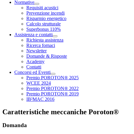
Normative
Requisiti acustici
Prevenzione incendi
Risparmio energetico
Calcolo strutturale
Superbonus 110%
Assistenza e contatti
Richiesta assistenza
Ricerca fornaci
Newsletter
Domande & Risposte
Academy
Contatti
Concorsi ed Eventi
Premio POROTON® 2025
WCEE 2024
Premio POROTON® 2022
Premio POROTON® 2019
IB²MAC 2016
Caratteristiche meccaniche Poroton®
Domanda