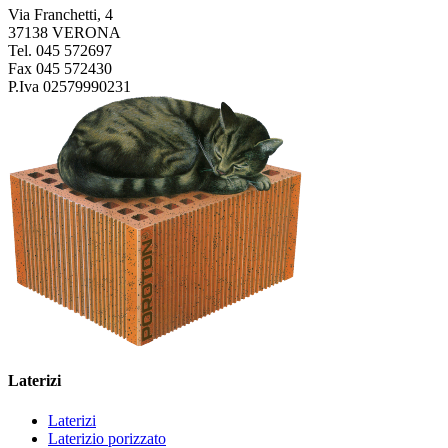
Via Franchetti, 4
37138 VERONA
Tel. 045 572697
Fax 045 572430
P.Iva 02579990231
Laterizi
Laterizi
Laterizio porizzato