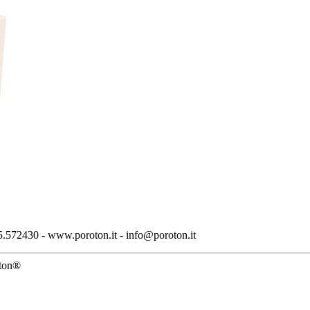
.572430 - www.poroton.it - info@poroton.it
oton®