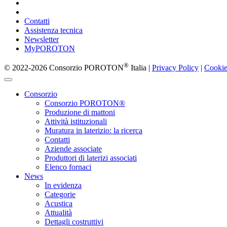
Contatti
Assistenza tecnica
Newsletter
MyPOROTON
®
© 2022-2026 Consorzio POROTON
Italia |
Privacy Policy
|
Cookie
Consorzio
Consorzio POROTON®
Produzione di mattoni
Attività istituzionali
Muratura in laterizio: la ricerca
Contatti
Aziende associate
Produttori di laterizi associati
Elenco fornaci
News
In evidenza
Categorie
Acustica
Attualità
Dettagli costruttivi