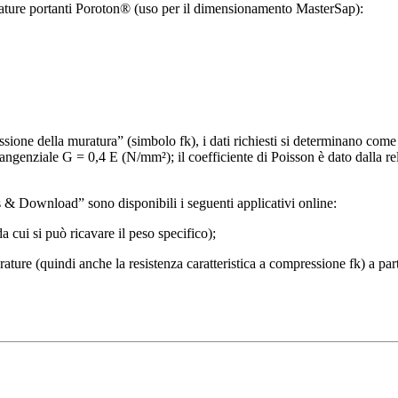
murature portanti Poroton® (uso per il dimensionamento MasterSap):
ssione della muratura” (simbolo fk), i dati richiesti si determinano come
enziale G = 0,4 E (N/mm²); il coefficiente di Poisson è dato dalla relaz
s & Download” sono disponibili i seguenti applicativi online:
da cui si può ricavare il peso specifico);
rature (quindi anche la resistenza caratteristica a compressione fk) a part