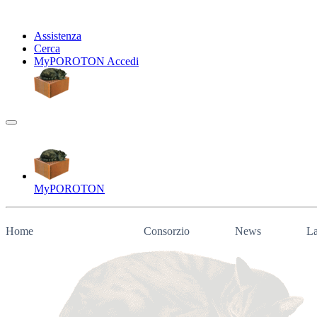
Assistenza
Cerca
My
POROTON
Accedi
My
POROTON
Home
Consorzio
News
La