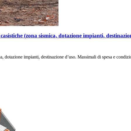
asistiche (zona sismica, dotazione impianti, destinazio
ica, dotazione impianti, destinazione d’uso. Massimali di spesa e condizio