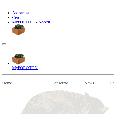
Assistenza
Cerca
My
POROTON
Accedi
My
POROTON
Home
Consorzio
News
La