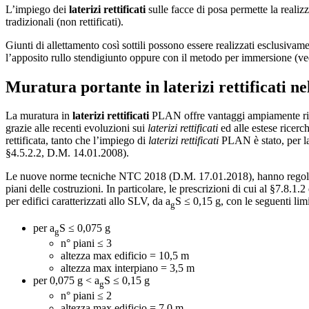
L’impiego dei
laterizi rettificati
sulle facce di posa permette la realiz
tradizionali (non rettificati).
Giunti di allettamento così sottili possono essere realizzati esclusiva
l’apposito rullo stendigiunto oppure con il metodo per immersione (v
Muratura portante in laterizi rettificati n
La muratura in
laterizi rettificati
PLAN offre vantaggi ampiamente ricon
grazie alle recenti evoluzioni sui
laterizi rettificati
ed alle estese ricer
rettificata, tanto che l’impiego di
laterizi rettificati
PLAN è stato, per la
§4.5.2.2, D.M. 14.01.2008).
Le nuove norme tecniche NTC 2018 (D.M. 17.01.2018), hanno regol
piani delle costruzioni. In particolare, le prescrizioni di cui al §7.
per edifici caratterizzati allo SLV, da a
S ≤ 0,15 g, con le seguenti limi
g
per a
S ≤ 0,075 g
g
n° piani ≤ 3
altezza max edificio = 10,5 m
altezza max interpiano = 3,5 m
per 0,075 g < a
S ≤ 0,15 g
g
n° piani ≤ 2
altezza max edificio = 7,0 m