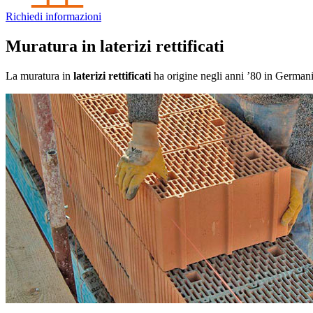
Richiedi informazioni
Muratura in laterizi rettificati
La muratura in
laterizi rettificati
ha origine negli anni ’80 in Germania