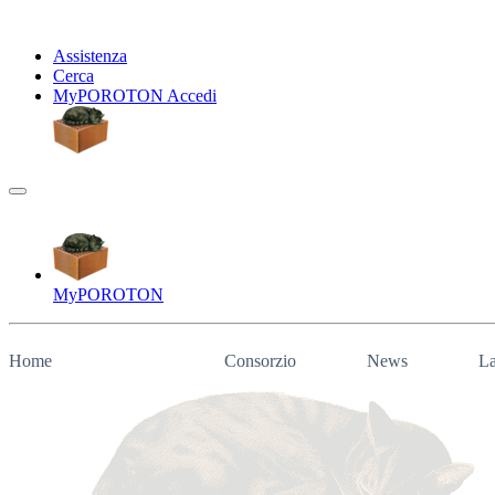
Assistenza
Cerca
My
POROTON
Accedi
My
POROTON
Home
Consorzio
News
La