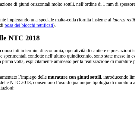
zazione di giunti orizzontali molto sottili, nell’ordine di 1 mm di spesso
mente impiegando una speciale malta-colla (fornita insieme ai
laterizi retti
edi
posa dei blocchi rettificati
).
elle NTC 2018
osciuti in termini di economia, operatività di cantiere e prestazioni 
che sperimentali condotte nell’ultimo quindicennio, sono state messe in
 prima volta, esplicitamente ammesso per la realizzazione di murature 
amentato l’impiego delle
murature con giunti sottili
, introducendo lim
8.1.2 delle NTC 2018, consentono l’uso di qualunque tipologia di muratura
tazioni: