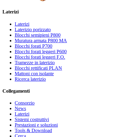
Laterizi
Laterizi
Laterizio porizzato
Blocchi semipieni P800
Muratura armata P800 MA
Blocchi forati P700
Blocchi forati leggeri P600
Blocchi forati leggeri F.O.
Tramezze in laterizio
Blocchi rettificati PLAN
Mattoni con isolante
Ricerca laterizio
Collegamenti
Consorzio
News
Laterizi
Sistemi costruttivi
Prestazioni e soluzioni
Tools & Download
Cerca