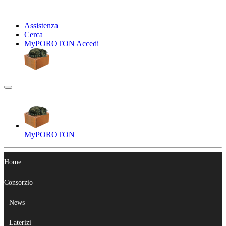
Assistenza
Cerca
My
POROTON
Accedi
My
POROTON
Home
Consorzio
News
Laterizi