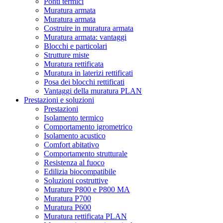
Ponti termici
Muratura armata
Muratura armata
Costruire in muratura armata
Muratura armata: vantaggi
Blocchi e particolari
Strutture miste
Muratura rettificata
Muratura in laterizi rettificati
Posa dei blocchi rettificati
Vantaggi della muratura PLAN
Prestazioni e soluzioni
Prestazioni
Isolamento termico
Comportamento igrometrico
Isolamento acustico
Comfort abitativo
Comportamento strutturale
Resistenza al fuoco
Edilizia biocompatibile
Soluzioni costruttive
Murature P800 e P800 MA
Muratura P700
Muratura P600
Muratura rettificata PLAN