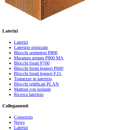
Laterizi
Laterizi
Laterizio porizzato
Blocchi semipieni P800
Muratura armata P800 MA
Blocchi forati P700
Blocchi forati leggeri P600
Blocchi forati leggeri F.O.
Tramezze in laterizio
Blocchi rettificati PLAN
Mattoni con isolante
Ricerca laterizio
Collegamenti
Consorzio
News
Laterizi