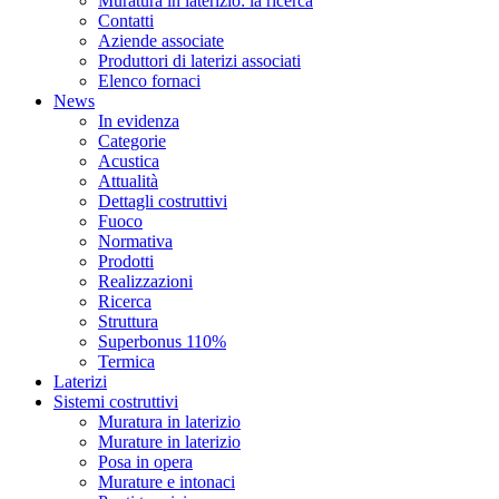
Muratura in laterizio: la ricerca
Contatti
Aziende associate
Produttori di laterizi associati
Elenco fornaci
News
In evidenza
Categorie
Acustica
Attualità
Dettagli costruttivi
Fuoco
Normativa
Prodotti
Realizzazioni
Ricerca
Struttura
Superbonus 110%
Termica
Laterizi
Sistemi costruttivi
Muratura in laterizio
Murature in laterizio
Posa in opera
Murature e intonaci