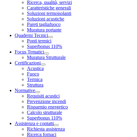
Ricerca, qualità, servizi
Caratteristiche generali
Soluzioni termoisolanti
Soluzioni acustiche
Pareti tagliafuoco
Muratura portante
Quaderni Tecnici
Ponti termici
Superbonus 110%
Focus Tematici
Muratura Strutturale
Certificazioni
Acustica
Fuoco
Termica
Struttura
Normative
Requisiti acustici
Prevenzione incendi
Risparmio energetico
Calcolo strutturale
Superbonus 110%
Assistenza e contatti
Richiesta assistenza
Ricerca fornaci