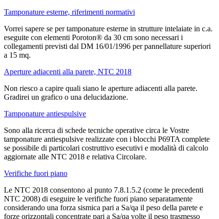
Tamponature esterne, riferimenti normativi
Vorrei sapere se per tamponature esterne in strutture intelaiate in c.a.
eseguite con elementi Poroton® da 30 cm sono necessari i
collegamenti previsti dal DM 16/01/1996 per pannellature superiori
a 15 mq.
Aperture adiacenti alla parete, NTC 2018
Non riesco a capire quali siano le aperture adiacenti alla parete.
Gradirei un grafico o una delucidazione.
Tamponature antiespulsive
Sono alla ricerca di schede tecniche operative circa le Vostre
tamponature antiespulsive realizzate con i blocchi P69TA complete
se possibile di particolari costruttivo esecutivi e modalità di calcolo
aggiornate alle NTC 2018 e relativa Circolare.
Verifiche fuori piano
Le NTC 2018 consentono al punto 7.8.1.5.2 (come le precedenti
NTC 2008) di eseguire le verifiche fuori piano separatamente
considerando una forza sismica pari a Sa/qa il peso della parete e
forze orizzontali concentrate pari a Sa/qa volte il peso trasmesso