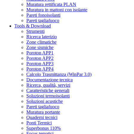
Muratura rettificata PLAN
Muratura in mattoni con isolante
Pareti fonoisolanti
Pareti tagliafuoco
Tools & Download
Strumenti
Ricerca laterizio
Zone climatiche
Zone sismiche
Poroton APP1
Poroton APP2
Poroton APP3
Poroton APP4
Calcolo Trasmittanza (WinPar 3.0)
Documentazione tecnica
Ricerca, qualità, servizi
Caratteristiche generali
Soluzioni termoisolanti
Soluzioni acustiche
Pareti tagliafuoco
Muratura portante
Quaderni tecnici
Ponti Termici
Superbonus 110%
Focus tematici