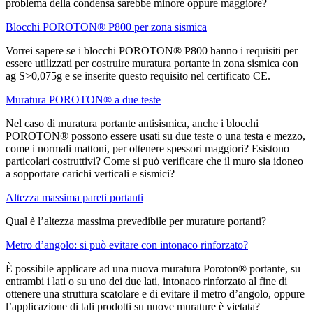
problema della condensa sarebbe minore oppure maggiore?
Blocchi POROTON® P800 per zona sismica
Vorrei sapere se i blocchi POROTON® P800 hanno i requisiti per
essere utilizzati per costruire muratura portante in zona sismica con
ag S>0,075g e se inserite questo requisito nel certificato CE.
Muratura POROTON® a due teste
Nel caso di muratura portante antisismica, anche i blocchi
POROTON® possono essere usati su due teste o una testa e mezzo,
come i normali mattoni, per ottenere spessori maggiori? Esistono
particolari costruttivi? Come si può verificare che il muro sia idoneo
a sopportare carichi verticali e sismici?
Altezza massima pareti portanti
Qual è l’altezza massima prevedibile per murature portanti?
Metro d’angolo: si può evitare con intonaco rinforzato?
È possibile applicare ad una nuova muratura Poroton® portante, su
entrambi i lati o su uno dei due lati, intonaco rinforzato al fine di
ottenere una struttura scatolare e di evitare il metro d’angolo, oppure
l’applicazione di tali prodotti su nuove murature è vietata?