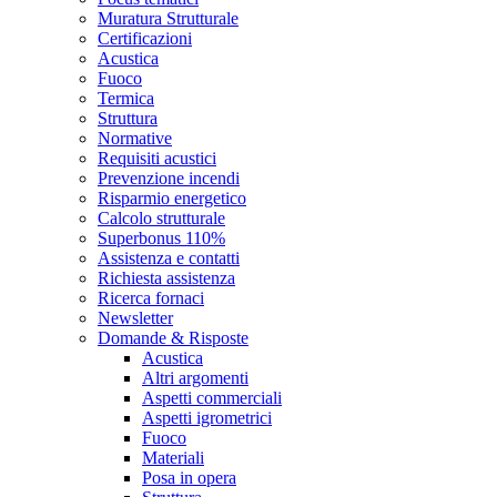
Muratura Strutturale
Certificazioni
Acustica
Fuoco
Termica
Struttura
Normative
Requisiti acustici
Prevenzione incendi
Risparmio energetico
Calcolo strutturale
Superbonus 110%
Assistenza e contatti
Richiesta assistenza
Ricerca fornaci
Newsletter
Domande & Risposte
Acustica
Altri argomenti
Aspetti commerciali
Aspetti igrometrici
Fuoco
Materiali
Posa in opera