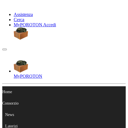
Assistenza
Cerca
My
POROTON
Accedi
My
POROTON
Home
Consorzio
News
Laterizi