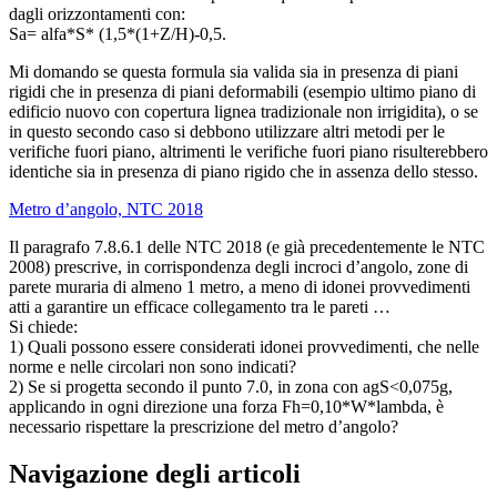
dagli orizzontamenti con:
Sa= alfa*S* (1,5*(1+Z/H)-0,5.
Mi domando se questa formula sia valida sia in presenza di piani
rigidi che in presenza di piani deformabili (esempio ultimo piano di
edificio nuovo con copertura lignea tradizionale non irrigidita), o se
in questo secondo caso si debbono utilizzare altri metodi per le
verifiche fuori piano, altrimenti le verifiche fuori piano risulterebbero
identiche sia in presenza di piano rigido che in assenza dello stesso.
Metro d’angolo, NTC 2018
Il paragrafo 7.8.6.1 delle NTC 2018 (e già precedentemente le NTC
2008) prescrive, in corrispondenza degli incroci d’angolo, zone di
parete muraria di almeno 1 metro, a meno di idonei provvedimenti
atti a garantire un efficace collegamento tra le pareti …
Si chiede:
1) Quali possono essere considerati idonei provvedimenti, che nelle
norme e nelle circolari non sono indicati?
2) Se si progetta secondo il punto 7.0, in zona con agS<0,075g,
applicando in ogni direzione una forza Fh=0,10*W*lambda, è
necessario rispettare la prescrizione del metro d’angolo?
Navigazione degli articoli