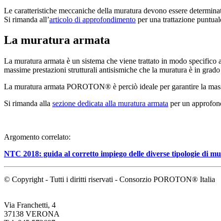
Le caratteristiche meccaniche della muratura devono essere determinat
Si rimanda all’
articolo di approfondimento
per una trattazione puntual
La muratura armata
La muratura armata è un sistema che viene trattato in modo specifico a
massime prestazioni strutturali antisismiche che la muratura è in grado
La muratura armata POROTON® è perciò ideale per garantire la massima
Si rimanda alla
sezione dedicata alla muratura armata
per un approfon
Argomento correlato:
NTC 2018: guida al corretto impiego delle diverse tipologie di m
© Copyright - Tutti i diritti riservati - Consorzio POROTON® Italia
Via Franchetti, 4
37138 VERONA