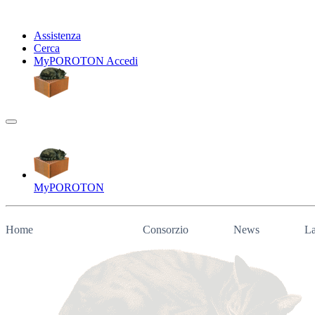
Assistenza
Cerca
My
POROTON
Accedi
My
POROTON
Home
Consorzio
News
La