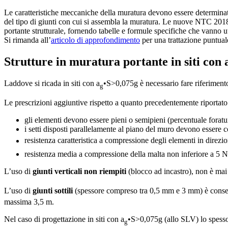
Le caratteristiche meccaniche della muratura devono essere determinate
del tipo di giunti con cui si assembla la muratura. Le nuove NTC 2018 
portante strutturale, fornendo tabelle e formule specifiche che vanno ut
Si rimanda all’
articolo di approfondimento
per una trattazione puntual
Strutture in muratura portante in siti con
Laddove si ricada in siti con a
•S>0,075g è necessario fare riferimento,
g
Le prescrizioni aggiuntive rispetto a quanto precedentemente riportato
gli elementi devono essere pieni o semipieni (percentuale f
i setti disposti parallelamente al piano del muro devono essere co
resistenza caratteristica a compressione degli elementi in direzio
resistenza media a compressione della malta non inferiore a 5
L’uso di
giunti verticali non riempiti
(blocco ad incastro), non è mai
L’uso di
giunti sottili
(spessore compreso tra 0,5 mm e 3 mm) è consent
massima 3,5 m.
Nel caso di progettazione in siti con a
•S>0,075g (allo SLV) lo spessor
g