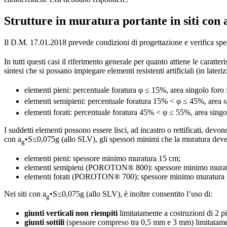
Strutture in muratura portante in siti con
Il D.M. 17.01.2018 prevede condizioni di progettazione e verifica specif
In tutti questi casi il riferimento generale per quanto attiene le caratte
sintesi che si possano impiegare elementi resistenti artificiali (in lateri
elementi pieni: percentuale foratura φ ≤ 15%, area singolo foro
elementi semipieni: percentuale foratura 15% < φ ≤ 45%, area s
elementi forati: percentuale foratura 45% < φ ≤ 55%, area sing
I suddetti elementi possono essere lisci, ad incastro o rettificati, devo
con a
•S≤0,075g (allo SLV), gli spessori minimi che la muratura deve 
g
elementi pieni: spessore minimo muratura 15 cm;
elementi semipieni (POROTON® 800): spessore minimo murat
elementi forati (POROTON® 700): spessore minimo muratura 
Nei siti con a
•S≤0,075g (allo SLV), è inoltre consentito l’uso di:
g
giunti verticali non riempiti
limitatamente a costruzioni di 2 p
giunti sottili
(spessore compreso tra 0,5 mm e 3 mm) limitatament