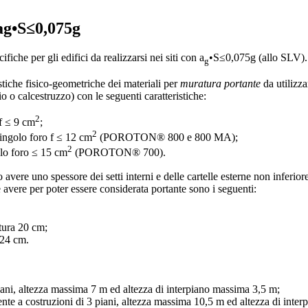
 ag•S≤0,075g
iche per gli edifici da realizzarsi nei siti con a
•S≤0,075g (allo SLV).
g
ristiche fisico-geometriche dei materiali per
muratura portante
da utilizz
zio o calcestruzzo) con le seguenti caratteristiche:
2
 f ≤ 9 cm
;
2
ingolo foro f ≤ 12 cm
(POROTON® 800 e 800 MA);
2
olo foro ≤ 15 cm
(POROTON® 700).
no avere uno spessore dei setti interni e delle cartelle esterne non infer
avere per poter essere considerata portante sono i seguenti:
ura 20 cm;
24 cm.
iani, altezza massima 7 m ed altezza di interpiano massima 3,5 m;
e a costruzioni di 3 piani, altezza massima 10,5 m ed altezza di inte