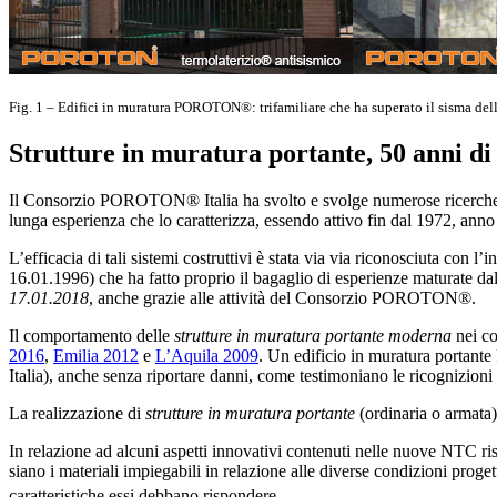
Fig. 1 – Edifici in muratura POROTON®: trifamiliare che ha superato il sisma dell
Strutture in muratura portante, 50 anni di 
Il Consorzio POROTON® Italia ha svolto e svolge numerose ricerch
lunga esperienza che lo caratterizza, essendo attivo fin dal 1972, anno 
L’efficacia di tali sistemi costruttivi è stata via via riconosciuta con 
16.01.1996) che ha fatto proprio il bagaglio di esperienze maturate d
17.01.2018
, anche grazie alle attività del Consorzio POROTON®.
Il comportamento delle
strutture in muratura portante moderna
nei co
2016
,
Emilia 2012
e
L’Aquila 2009
. Un edificio in muratura portante 
Italia), anche senza riportare danni, come testimoniano le ricognizioni g
La realizzazione di
strutture in muratura portante
(ordinaria o armata)
In relazione ad alcuni aspetti innovativi contenuti nelle nuove NTC risp
siano i materiali impiegabili in relazione alle diverse condizioni proget
caratteristiche essi debbano rispondere.