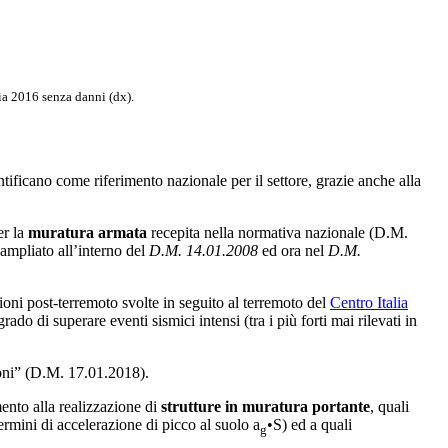
ia 2016 senza danni (dx).
tificano come riferimento nazionale per il settore, grazie anche alla
er la
muratura armata
recepita nella normativa nazionale (D.M.
ampliato all’interno del
D.M. 14.01.2008
ed ora nel
D.M.
ioni post-terremoto svolte in seguito al terremoto del
Centro Italia
 di superare eventi sismici intensi (tra i più forti mai rilevati in
ioni” (D.M. 17.01.2018).
mento alla realizzazione di
strutture in muratura portante
, quali
termini di accelerazione di picco al suolo a
•S) ed a quali
g