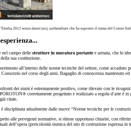
’Emilia 2012 senza danni (sx), unifamiliare che ha superato il sisma del Centro Ital
esperienza...
e nel campo delle
strutture in muratura portante
e armata, che lo iden
della sua costituzione.
l’inserimento all’interno delle norme tecniche del settore, come accaduto p
al Consorzio nel corso degli anni. Bagaglio di conoscenza mantenuto ed 
nfronti dei sismi è estremamente positivo, come rilevato con le ricogniz
POROTON® correttamente progettato e realizzato a regola d’arte è in grado
ià citate.
 è disciplinata attualmente dalle nuove “Norme tecniche per le costruz
etto alle previgenti normative, si ritiene opportuno chiarire, con riferi
tuali dell’opera (pericolosità sismica del sito di costruzione espressa in 