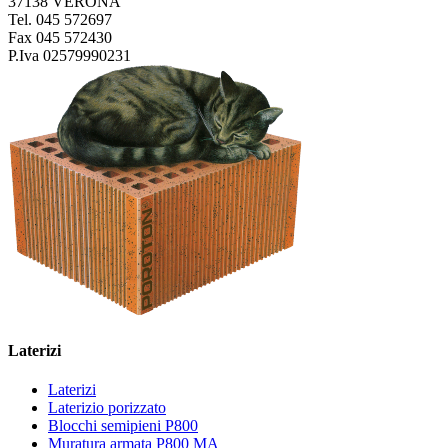
37138 VERONA
Tel. 045 572697
Fax 045 572430
P.Iva 02579990231
Laterizi
Laterizi
Laterizio porizzato
Blocchi semipieni P800
Muratura armata P800 MA