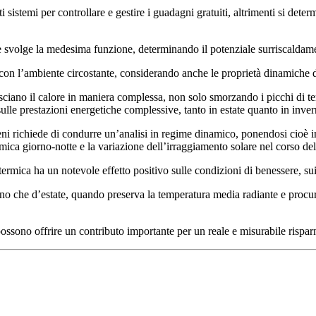
sistemi per controllare e gestire i guadagni gratuiti, altrimenti si dete
ate svolge la medesima funzione, determinando il potenziale surriscaldam
 con l’ambiente circostante, considerando anche le proprietà dinamiche d
iano il calore in maniera complessa, non solo smorzando i picchi di temp
sulle prestazioni energetiche complessive, tanto in estate quanto in inver
ni richiede di condurre un’analisi in regime dinamico, ponendosi cioè in 
mica giorno-notte e la variazione dell’irraggiamento solare nel corso del
rmica ha un notevole effetto positivo sulle condizioni di benessere, sui 
no che d’estate, quando preserva la temperatura media radiante e procur
sono offrire un contributo importante per un reale e misurabile rispar