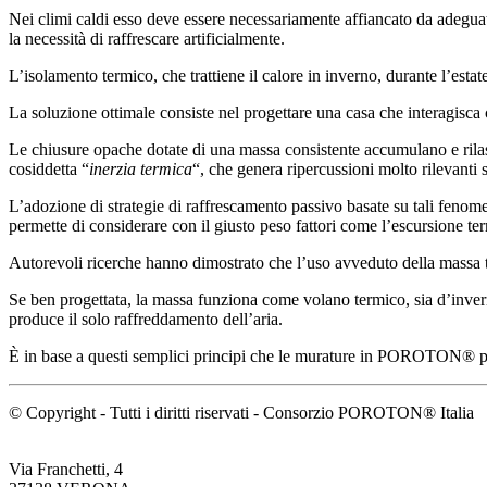
Nei climi caldi esso deve essere necessariamente affiancato da adeguati 
la necessità di raffrescare artificialmente.
L’isolamento termico, che trattiene il calore in inverno, durante l’est
La soluzione ottimale consiste nel progettare una casa che interagisca
Le chiusure opache dotate di una massa consistente accumulano e rilasc
cosiddetta “
inerzia termica
“, che genera ripercussioni molto rilevanti 
L’adozione di strategie di raffrescamento passivo basate su tali fenome
permette di considerare con il giusto peso fattori come l’escursione ter
Autorevoli ricerche hanno dimostrato che l’uso avveduto della massa te
Se ben progettata, la massa funziona come volano termico, sia d’inver
produce il solo raffreddamento dell’aria.
È in base a questi semplici principi che le murature in POROTON® pos
© Copyright - Tutti i diritti riservati - Consorzio POROTON® Italia
Via Franchetti, 4