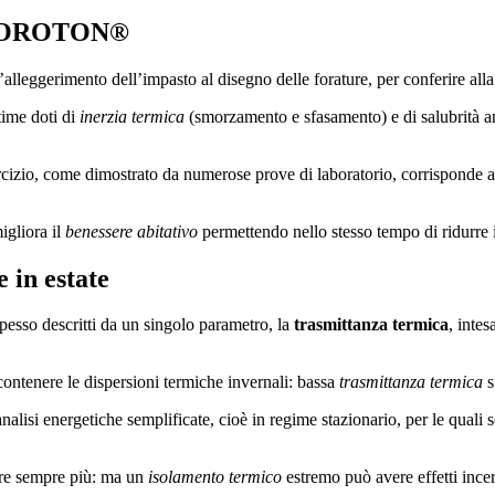
io POROTON®
lleggerimento dell’impasto al disegno delle forature, per conferire alla 
time doti di
inerzia termica
(smorzamento e sfasamento) e di salubrità amb
o, come dimostrato da numerose prove di laboratorio, corrisponde a q
igliora il
benessere abitativo
permettendo nello stesso tempo di ridurre i
 in estate
pesso descritti da un singolo parametro, la
trasmittanza termica
, inte
 contenere le dispersioni termiche invernali: bassa
trasmittanza termica
s
lisi energetiche semplificate, cioè in regime stazionario, per le quali s
lare sempre più: ma un
isolamento termico
estremo può avere effetti incer