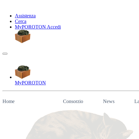
Assistenza
Cerca
My
POROTON
Accedi
My
POROTON
Home
Consorzio
News
La