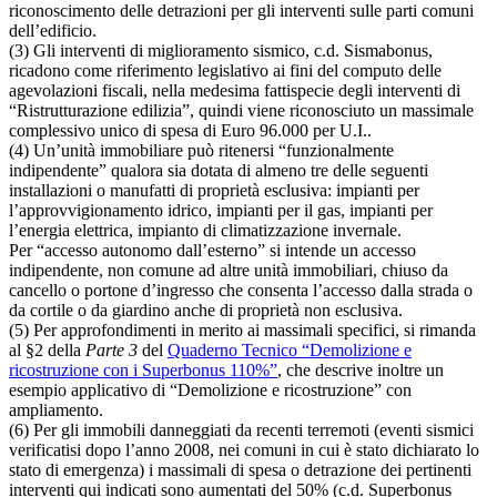
riconoscimento delle detrazioni per gli interventi sulle parti comuni
dell’edificio.
(3) Gli interventi di miglioramento sismico, c.d. Sismabonus,
ricadono come riferimento legislativo ai fini del computo delle
agevolazioni fiscali, nella medesima fattispecie degli interventi di
“Ristrutturazione edilizia”, quindi viene riconosciuto un massimale
complessivo unico di spesa di Euro 96.000 per U.I..
(4) Un’unità immobiliare può ritenersi “funzionalmente
indipendente” qualora sia dotata di almeno tre delle seguenti
installazioni o manufatti di proprietà esclusiva: impianti per
l’approvvigionamento idrico, impianti per il gas, impianti per
l’energia elettrica, impianto di climatizzazione invernale.
Per “accesso autonomo dall’esterno” si intende un accesso
indipendente, non comune ad altre unità immobiliari, chiuso da
cancello o portone d’ingresso che consenta l’accesso dalla strada o
da cortile o da giardino anche di proprietà non esclusiva.
(5) Per approfondimenti in merito ai massimali specifici, si rimanda
al §2 della
Parte 3
del
Quaderno Tecnico “Demolizione e
ricostruzione con i Superbonus 110%”
, che descrive inoltre un
esempio applicativo di “Demolizione e ricostruzione” con
ampliamento.
(6) Per gli immobili danneggiati da recenti terremoti (eventi sismici
verificatisi dopo l’anno 2008, nei comuni in cui è stato dichiarato lo
stato di emergenza) i massimali di spesa o detrazione dei pertinenti
interventi qui indicati sono aumentati del 50% (c.d. Superbonus