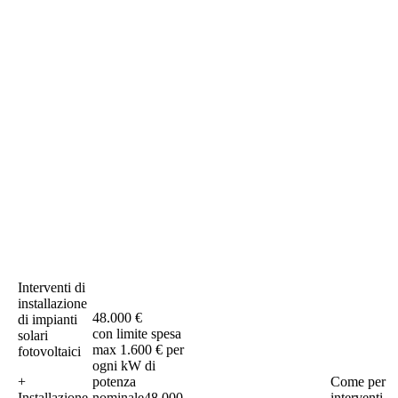
Interventi di
installazione
48.000 €
di impianti
con limite spesa
solari
max 1.600 € per
fotovoltaici
ogni kW di
+
potenza
Come per
Installazione
nominale48.000
interventi