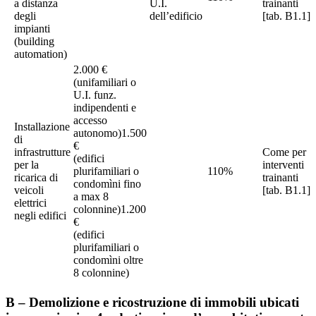
a distanza
U.I.
trainanti
degli
dell’edificio
[tab. B1.1]
impianti
(building
automation)
2.000 €
(unifamiliari o
U.I. funz.
indipendenti e
accesso
Installazione
autonomo)1.500
di
€
infrastrutture
Come per
(edifici
per la
interventi
plurifamiliari o
110%
ricarica di
trainanti
condomìni fino
veicoli
[tab. B1.1]
a max 8
elettrici
colonnine)1.200
negli edifici
€
(edifici
plurifamiliari o
condomìni oltre
8 colonnine)
B – Demolizione e ricostruzione di immobili ubicati