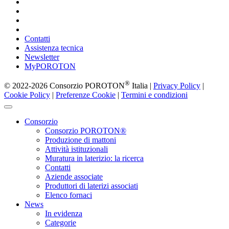
Contatti
Assistenza tecnica
Newsletter
MyPOROTON
®
© 2022-2026 Consorzio POROTON
Italia |
Privacy Policy
|
Cookie Policy
|
Preferenze Cookie
|
Termini e condizioni
Consorzio
Consorzio POROTON®
Produzione di mattoni
Attività istituzionali
Muratura in laterizio: la ricerca
Contatti
Aziende associate
Produttori di laterizi associati
Elenco fornaci
News
In evidenza
Categorie