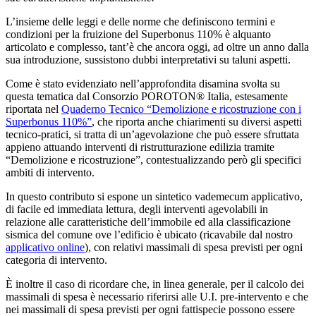
L’insieme delle leggi e delle norme che definiscono termini e
condizioni per la fruizione del Superbonus 110% è alquanto
articolato e complesso, tant’è che ancora oggi, ad oltre un anno dalla
sua introduzione, sussistono dubbi interpretativi su taluni aspetti.
Come è stato evidenziato nell’approfondita disamina svolta su
questa tematica dal Consorzio POROTON® Italia, estesamente
riportata nel
Quaderno Tecnico “Demolizione e ricostruzione con i
Superbonus 110%”
, che riporta anche chiarimenti su diversi aspetti
tecnico-pratici, si tratta di un’agevolazione che può essere sfruttata
appieno attuando interventi di ristrutturazione edilizia tramite
“Demolizione e ricostruzione”, contestualizzando però gli specifici
ambiti di intervento.
In questo contributo si espone un sintetico vademecum applicativo,
di facile ed immediata lettura, degli interventi agevolabili in
relazione alle caratteristiche dell’immobile ed alla classificazione
sismica del comune ove l’edificio è ubicato (ricavabile dal nostro
applicativo online
), con relativi massimali di spesa previsti per ogni
categoria di intervento.
È inoltre il caso di ricordare che, in linea generale, per il calcolo dei
massimali di spesa è necessario riferirsi alle U.I. pre-intervento e che
nei massimali di spesa previsti per ogni fattispecie possono essere