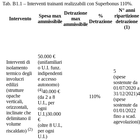
Tab. B1.1 – Interventi trainanti realizzabili con Superbonus 110%.
N° anni
Detrazione
Spesa max
%
ripartizione
Intervento
max
ammissibile
Detrazione
detrazione
ammissibile
(1)
50.000 €
Interventi di
(unifamiliari
isolamento
o U.I. funz.
5
termico degli
indipendenti
(spese
involucri
e accesso
sostenute da
edilizi
autonomo)
01/07/2020 a
(strutture
(4)
40.000 €
31/12/2021)4
opache
110%
(da 2 a 8
(spese
verticali,
U.I., per
sostenute da
orizzontali,
ogni
01/01/2022
inclinate che
U.I.)30.000
fino a scad.
delimitano il
€
agevolazioni)
volume
(oltre 8 U.I.,
(2)
riscaldato)
per ogni
U.I.)