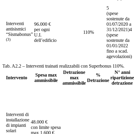
5
(spese
sostenute da
Interventi
96.000 €
01/07/2020 a
antisismici
per ogni
31/12/2021)4
110%
“Sismabonus”
U.I.
(spese
(3)
dell’edificio
sostenute da
01/01/2022
fino a scad.
agevolazioni)
Tab. A2.2 – Interventi trainati realizzabili con Superbonus 110%.
Detrazione
N° anni
Spesa max
%
Intervento
max
ripartizione
ammissibile
Detrazione
ammissibile
detrazione
Interventi di
installazione
48.000 €
di impianti
con limite spesa
solari
max 1.600 €