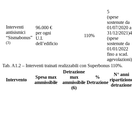
5
(spese
sostenute da
Interventi
96.000 €
01/07/2020 a
antisismici
per ogni
31/12/2021)4
110%
“Sismabonus”
U.I.
(spese
(3)
dell’edificio
sostenute da
01/01/2022
fino a scad.
agevolazioni)
Tab. A1.2 – Interventi trainati realizzabili con Superbonus 110%.
Detrazione
N° anni
Spesa max
max
%
Intervento
ripartizion
ammissibile
ammissibile
Detrazione
detrazione
(6)