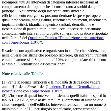
ricompresi tutti gli interventi di categoria inferiore necessari al
completamento dell’opera, che si considerano assorbiti da quelli
principali. Nell’ambito degli interventi antisismici e di
efficientamento energetico, possono rientrare le spese per opere
quali intonacatura, tinteggiatura, rifacimento pavimenti, rifacimento
impianti elettrici, idraulici e igienico-sanitari, demolizione e
ricostruzione di pareti e muri interni, ecc., necessarie per attuare
compiutamente interventi in progetto (un esempio pratico è riportato
nella Parte 3 del
Quaderno Tecnico “Demolizione e ricostruzione
con i Superbonus 110%”
).
Il vademecum applicativo è organizzato in tabelle che evidenziano,
nelle diverse casistiche che possono ricorrere, gli interventi trainanti
e trainati ammessi al Superbonus 110%, con particolare riferimento
al caso di “Demolizione e ricostruzione”.
Note relative alle Tabelle
(1) Per le scadenze temporali e le modalità di detrazione vedere
anche §11 della
Parte 1
del
Quaderno Tecnico “Demolizione e
ricostruzione con i Superbonus 110%”
.
(2) L’insieme di questi interventi, insieme a quelli trainati esposti in
tab. A1.2 e B1.2, deve assicurare il miglioramento di almeno due
classi energetiche dell’edificio. Interventi realizzabili su un numero
massimo di due U.I. per singolo beneficiario, fermo restando il