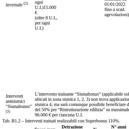
ogni
(2)
01/01/2022
invernale
U.I.)15.000
fino a scad.
€
agevolazioni)
(oltre 8 U.I.,
per ogni
U.I.)
L’intervento trainante “Sismabonus“ (applicabile sol
Interventi
ubicati in zona sismica 1, 2, 3) non trova applicazio
antisismici
sismica 4, ma sarà comunque possibile beneficiare d
“Sismabonus”
del 50% per “Ristrutturazione edilizia” su massimale
(3)
96.000 € per ciascuna U.I.
Tab. B1.2 – Interventi trainati realizzabili con Superbonus 110%.
Detrazione
N° anni