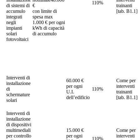
110%
di sistemi di
€
trainanti
accumulo
con limite di
[tab. B1.1]
integrati
spesa max
negli
1.000 € per ogni
impianti
kWh di capacità
solari
di accumulo
fotovoltaici
Interventi di
60.000 €
Come per
installazione
per ogni
interventi
di
110%
U.I.
trainanti
schermature
dell’edificio
[tab. B1.1]
solari
Interventi di
installazione
di dispositivi
multimediali
15.000 €
Come per
per controllo
per ogni
interventi
110%