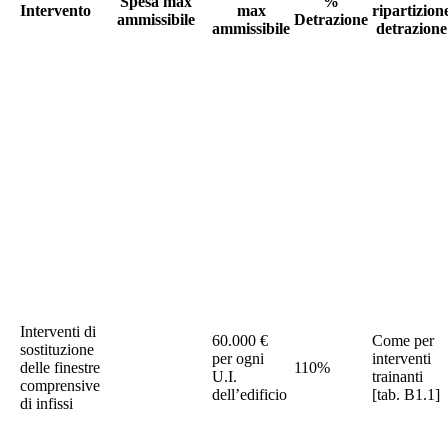
Spesa max
%
Intervento
max
ripartizion
ammissibile
Detrazione
ammissibile
detrazione
Interventi di
60.000 €
Come per
sostituzione
per ogni
interventi
delle finestre
110%
U.I.
trainanti
comprensive
dell’edificio
[tab. B1.1]
di infissi