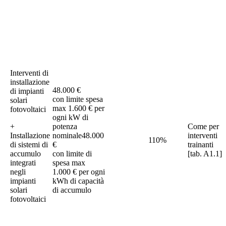
Interventi di
installazione
48.000 €
di impianti
con limite spesa
solari
max 1.600 € per
fotovoltaici
ogni kW di
+
potenza
Come per
Installazione
nominale48.000
interventi
110%
di sistemi di
€
trainanti
accumulo
con limite di
[tab. A1.1]
integrati
spesa max
negli
1.000 € per ogni
impianti
kWh di capacità
solari
di accumulo
fotovoltaici