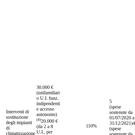
30.000 €
(unifamiliari
o U.I. funz.
5
indipendenti
(spese
e accesso
Interventi di
sostenute da
autonomo)
sostituzione
01/07/2020 a
(4)
20.000 €
degli impianti
31/12/2021)4
110%
(da 2 a 8
di
(spese
U.I., per
climatizzazione
sostenute da