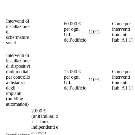
Interventi di
60.000 €
Come per
installazione
per ogni
interventi
di
110%
U.I.
trainanti
schermature
dell’edificio
[tab. A1.1]
solari
Interventi di
installazione
di dispositivi
multimediali
15.000 €
Come per
per controllo
per ogni
interventi
110%
a distanza
U.I.
trainanti
degli
dell’edificio
[tab. A1.1]
impianti
(building
automation)
2.000 €
(unifamiliari o
U.I. funz.
indipendenti e
accesso