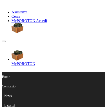
Assistenza
Cerca
My
POROTON
Accedi
My
POROTON
Home
Consorzio
News
Laterizi