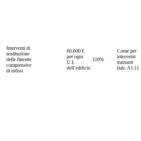
Interventi di
60.000 €
Come per
sostituzione
per ogni
interventi
delle finestre
110%
U.I.
trainanti
comprensive
dell’edificio
[tab. A1.1]
di infissi