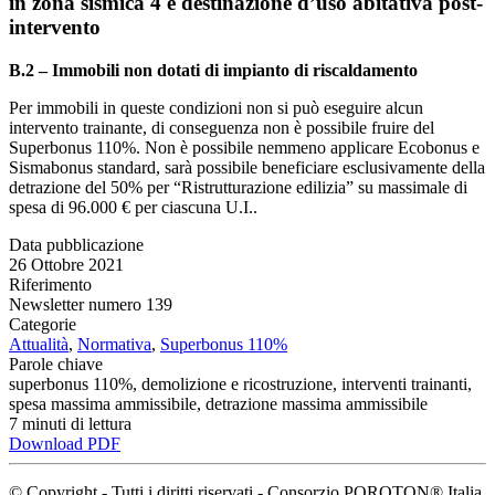
in zona sismica 4 e destinazione d’uso abitativa post-
intervento
B.2 – Immobili non dotati di impianto di riscaldamento
Per immobili in queste condizioni non si può eseguire alcun
intervento trainante, di conseguenza non è possibile fruire del
Superbonus 110%. Non è possibile nemmeno applicare Ecobonus e
Sismabonus standard, sarà possibile beneficiare esclusivamente della
detrazione del 50% per “Ristrutturazione edilizia” su massimale di
spesa di 96.000 € per ciascuna U.I..
Data pubblicazione
26 Ottobre 2021
Riferimento
Newsletter numero 139
Categorie
Attualità
,
Normativa
,
Superbonus 110%
Parole chiave
superbonus 110%, demolizione e ricostruzione, interventi trainanti,
spesa massima ammissibile, detrazione massima ammissibile
7
minuti
di lettura
Download PDF
© Copyright - Tutti i diritti riservati - Consorzio POROTON® Italia