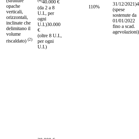
(strutture
(4)
40.000 €
31/12/2021)4
opache
110%
(da 2 a 8
(spese
verticali,
U.I., per
sostenute da
orizzontali,
ogni
01/01/2022
inclinate che
U.I.)30.000
fino a scad.
delimitano il
€
agevolazioni)
volume
(oltre 8 U.I.,
(2)
riscaldato)
per ogni
U.I.)