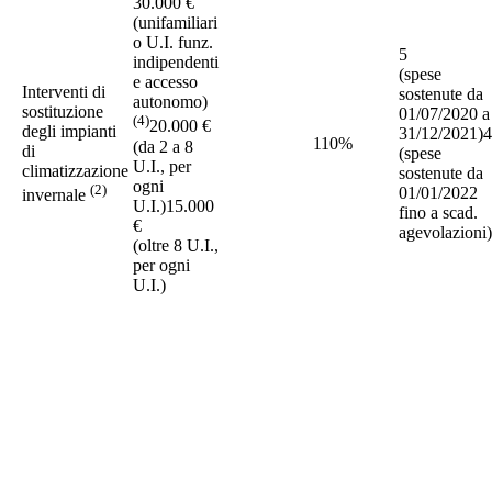
30.000 €
(unifamiliari
o U.I. funz.
5
indipendenti
(spese
e accesso
Interventi di
sostenute da
autonomo)
sostituzione
01/07/2020 a
(4)
20.000 €
degli impianti
31/12/2021)4
110%
(da 2 a 8
di
(spese
U.I., per
climatizzazione
sostenute da
ogni
(2)
01/01/2022
invernale
U.I.)15.000
fino a scad.
€
agevolazioni)
(oltre 8 U.I.,
per ogni
U.I.)