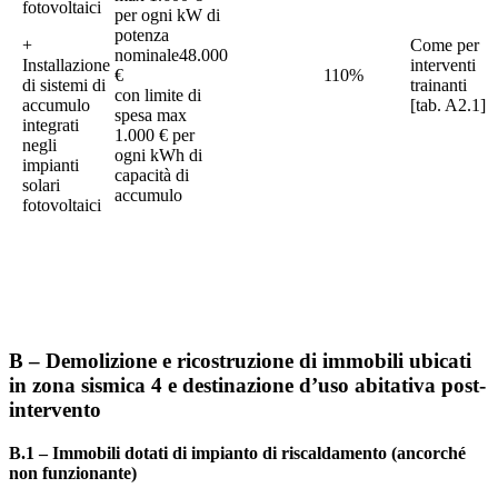
fotovoltaici
per ogni kW di
potenza
+
Come per
nominale48.000
Installazione
interventi
€
110%
di sistemi di
trainanti
con limite di
accumulo
[tab. A2.1]
spesa max
integrati
1.000 € per
negli
ogni kWh di
impianti
capacità di
solari
accumulo
fotovoltaici
B – Demolizione e ricostruzione di immobili ubicati
in zona sismica 4 e destinazione d’uso abitativa post-
intervento
B.1 – Immobili dotati di impianto di riscaldamento (ancorché
non funzionante)