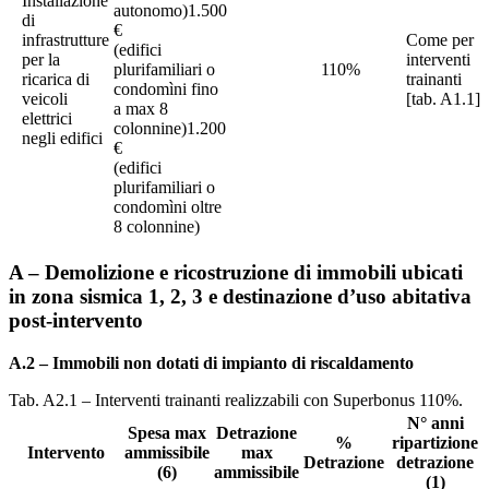
Installazione
autonomo)1.500
di
€
infrastrutture
Come per
(edifici
per la
interventi
plurifamiliari o
110%
ricarica di
trainanti
condomìni fino
veicoli
[tab. A1.1]
a max 8
elettrici
colonnine)1.200
negli edifici
€
(edifici
plurifamiliari o
condomìni oltre
8 colonnine)
A – Demolizione e ricostruzione di immobili ubicati
in zona sismica 1, 2, 3 e destinazione d’uso abitativa
post-intervento
A.2 – Immobili non dotati di impianto di riscaldamento
Tab. A2.1 – Interventi trainanti realizzabili con Superbonus 110%.
N° anni
Spesa max
Detrazione
%
ripartizione
Intervento
ammissibile
max
Detrazione
detrazione
(6)
ammissibile
(1)