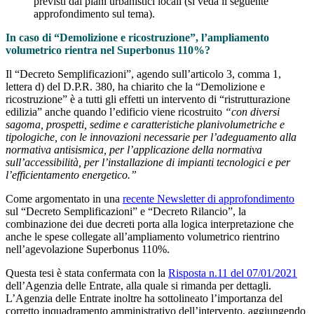
previsti dai piani urbanistici locali (si veda il seguente
approfondimento sul tema).
In caso di “Demolizione e ricostruzione”, l’ampliamento
volumetrico rientra nel Superbonus 110%?
Il “Decreto Semplificazioni”, agendo sull’articolo 3, comma 1,
lettera d) del D.P.R. 380, ha chiarito che la “Demolizione e
ricostruzione” è a tutti gli effetti un intervento di “ristrutturazione
edilizia” anche quando l’edificio viene ricostruito
“con diversi
sagoma, prospetti, sedime e caratteristiche planivolumetriche e
tipologiche, con le innovazioni necessarie per l’adeguamento alla
normativa antisismica, per l’applicazione della normativa
sull’accessibilità, per l’installazione di impianti tecnologici e per
l’efficientamento energetico.”
Come argomentato in una
recente Newsletter di approfondimento
sul “Decreto Semplificazioni” e “Decreto Rilancio”, la
combinazione dei due decreti porta alla logica interpretazione che
anche le spese collegate all’ampliamento volumetrico rientrino
nell’agevolazione Superbonus 110%.
Questa tesi è stata confermata con la
Risposta n.11 del 07/01/2021
dell’Agenzia delle Entrate, alla quale si rimanda per dettagli.
L’Agenzia delle Entrate inoltre ha sottolineato l’importanza del
corretto inquadramento amministrativo dell’intervento, aggiungendo