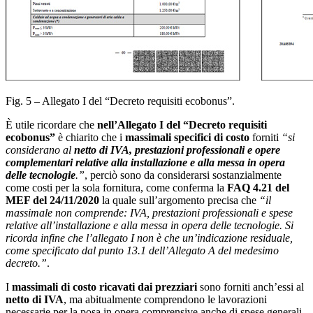
Fig. 5 – Allegato I del “Decreto requisiti ecobonus”.
È utile ricordare che
nell’Allegato I del “Decreto requisiti
ecobonus”
è chiarito che i
massimali specifici di costo
forniti
“si
considerano al
netto di IVA, prestazioni professionali e opere
complementari relative alla installazione e alla messa in opera
delle tecnologie
.”
, perciò sono da considerarsi sostanzialmente
come costi per la sola fornitura, come conferma la
FAQ 4.21 del
MEF del 24/11/2020
la quale sull’argomento precisa che
“il
massimale non comprende: IVA, prestazioni professionali e spese
relative all’installazione e alla messa in opera delle tecnologie. Si
ricorda infine che l’allegato I non è che un’indicazione residuale,
come specificato dal punto 13.1 dell’Allegato A del medesimo
decreto.”
.
I
massimali di costo ricavati dai prezziari
sono forniti anch’essi al
netto di IVA
, ma abitualmente comprendono le lavorazioni
necessarie per la posa in opera comprensive anche di spese generali