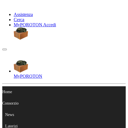
Assistenza
Cerca
My
POROTON
Accedi
My
POROTON
Home
Consorzio
News
Laterizi