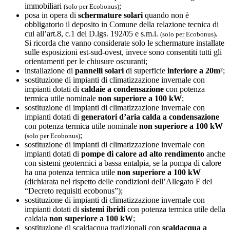
immobiliari
;
(solo per Ecobonus)
posa in opera di
schermature solari
quando non è
obbligatorio il deposito in Comune della relazione tecnica di
cui all’art.8, c.1 del D.lgs. 192/05 e s.m.i.
.
(solo per Ecobonus)
Si ricorda che vanno considerate solo le schermature installate
sulle esposizioni est-sud-ovest, invece sono consentiti tutti gli
orientamenti per le chiusure oscuranti;
installazione di
pannelli solari
di superficie
inferiore a 20m²
;
sostituzione di impianti di climatizzazione invernale con
impianti dotati di
caldaie a condensazione
con potenza
termica utile nominale
non superiore a 100 kW
;
sostituzione di impianti di climatizzazione invernale con
impianti dotati di
generatori d’aria calda a condensazione
con potenza termica utile nominale
non superiore a 100 kW
;
(solo per Ecobonus)
sostituzione di impianti di climatizzazione invernale con
impianti dotati di
pompe di calore ad alto rendimento
anche
con sistemi geotermici a bassa entalpia, se la pompa di calore
ha una potenza termica utile
non superiore a 100 kW
(dichiarata nel rispetto delle condizioni dell’Allegato F del
“Decreto requisiti ecobonus”);
sostituzione di impianti di climatizzazione invernale con
impianti dotati di
sistemi ibridi
con potenza termica utile della
caldaia
non superiore a 100 kW
;
sostituzione di scaldacqua tradizionali con
scaldacqua a