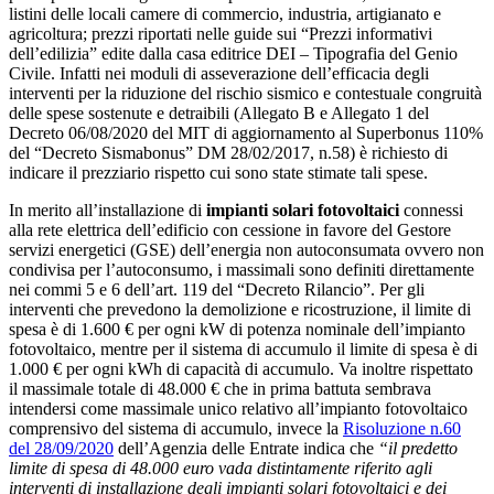
listini delle locali camere di commercio, industria, artigianato e
agricoltura; prezzi riportati nelle guide sui “Prezzi informativi
dell’edilizia” edite dalla casa editrice DEI – Tipografia del Genio
Civile. Infatti nei moduli di asseverazione dell’efficacia degli
interventi per la riduzione del rischio sismico e contestuale congruità
delle spese sostenute e detraibili (Allegato B e Allegato 1 del
Decreto 06/08/2020 del MIT di aggiornamento al Superbonus 110%
del “Decreto Sismabonus” DM 28/02/2017, n.58) è richiesto di
indicare il prezziario rispetto cui sono state stimate tali spese.
In merito all’installazione di
impianti solari fotovoltaici
connessi
alla rete elettrica dell’edificio con cessione in favore del Gestore
servizi energetici (GSE) dell’energia non autoconsumata ovvero non
condivisa per l’autoconsumo, i massimali sono definiti direttamente
nei commi 5 e 6 dell’art. 119 del “Decreto Rilancio”. Per gli
interventi che prevedono la demolizione e ricostruzione, il limite di
spesa è di 1.600 € per ogni kW di potenza nominale dell’impianto
fotovoltaico, mentre per il sistema di accumulo il limite di spesa è di
1.000 € per ogni kWh di capacità di accumulo. Va inoltre rispettato
il massimale totale di 48.000 € che in prima battuta sembrava
intendersi come massimale unico relativo all’impianto fotovoltaico
comprensivo del sistema di accumulo, invece la
Risoluzione n.60
del 28/09/2020
dell’Agenzia delle Entrate indica che
“il predetto
limite di spesa di 48.000 euro vada distintamente riferito agli
interventi di installazione degli impianti solari fotovoltaici e dei