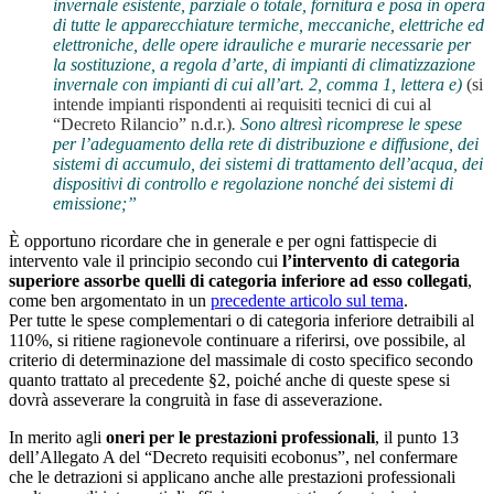
invernale esistente, parziale o totale, fornitura e posa in opera
di tutte le apparecchiature termiche, meccaniche, elettriche ed
elettroniche, delle opere idrauliche e murarie necessarie per
la sostituzione, a regola d’arte, di impianti di climatizzazione
invernale con impianti di cui all’art. 2, comma 1, lettera e)
(si
intende impianti rispondenti ai requisiti tecnici di cui al
“Decreto Rilancio” n.d.r.)
. Sono altresì ricomprese le spese
per l’adeguamento della rete di distribuzione e diffusione, dei
sistemi di accumulo, dei sistemi di trattamento dell’acqua, dei
dispositivi di controllo e regolazione nonché dei sistemi di
emissione;”
È opportuno ricordare che in generale e per ogni fattispecie di
intervento vale il principio secondo cui
l’intervento di categoria
superiore assorbe quelli di categoria inferiore ad esso collegati
,
come ben argomentato in un
precedente articolo sul tema
.
Per tutte le spese complementari o di categoria inferiore detraibili al
110%, si ritiene ragionevole continuare a riferirsi, ove possibile, al
criterio di determinazione del massimale di costo specifico secondo
quanto trattato al precedente §2, poiché anche di queste spese si
dovrà asseverare la congruità in fase di asseverazione.
In merito agli
oneri per le prestazioni professionali
, il punto 13
dell’Allegato A del “Decreto requisiti ecobonus”, nel confermare
che le detrazioni si applicano anche alle prestazioni professionali