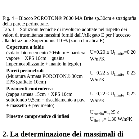
Fig. 4 – Blocco POROTON® P800 MA Brite sp.30cm e stratigrafia
della parete perimetrale.
Tab. 1 – Soluzioni tecniche di involucro adottate nel rispetto dei
valori di trasmittanza massimi forniti dall’Allegato E per l’accesso
alla detrazione Superbonus 110% (zona climatica E).
Copertura a falde
U=0,20 ≤ U
=0,20
(solaio laterocemento 20+4cm + barriera
limite
vapore + XPS 16cm + guaina
W/m²K
impermeabilizzante + manto in tegole)
Pareti perimetrali
U=0,22 ≤ U
=0,23
limite
(Muratura Armata POROTON® 30cm +
W/m²K
EPS grafitato 10cm)
Pavimenti controterra
U=0,22 ≤ U
=0,25
(cappa armata 15cm + XPS 10cm +
limite
sottofondo 9,5cm + riscaldamento a pav.
W/m²K
+ massetto + pavimento)
U
=1,25 ≤
media
Finestre comprensive di infissi
U
= 1,30 W/m²K
limite
2. La determinazione dei massimali di