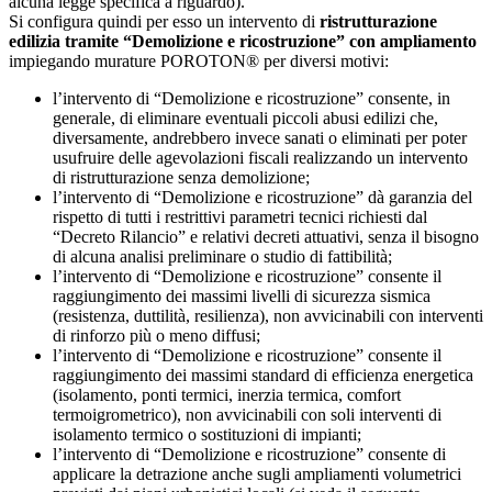
alcuna legge specifica a riguardo).
Si configura quindi per esso un intervento di
ristrutturazione
edilizia tramite “Demolizione e ricostruzione” con ampliamento
impiegando murature POROTON® per diversi motivi:
l’intervento di “Demolizione e ricostruzione” consente, in
generale, di eliminare eventuali piccoli abusi edilizi che,
diversamente, andrebbero invece sanati o eliminati per poter
usufruire delle agevolazioni fiscali realizzando un intervento
di ristrutturazione senza demolizione;
l’intervento di “Demolizione e ricostruzione” dà garanzia del
rispetto di tutti i restrittivi parametri tecnici richiesti dal
“Decreto Rilancio” e relativi decreti attuativi, senza il bisogno
di alcuna analisi preliminare o studio di fattibilità;
l’intervento di “Demolizione e ricostruzione” consente il
raggiungimento dei massimi livelli di sicurezza sismica
(resistenza, duttilità, resilienza), non avvicinabili con interventi
di rinforzo più o meno diffusi;
l’intervento di “Demolizione e ricostruzione” consente il
raggiungimento dei massimi standard di efficienza energetica
(isolamento, ponti termici, inerzia termica, comfort
termoigrometrico), non avvicinabili con soli interventi di
isolamento termico o sostituzioni di impianti;
l’intervento di “Demolizione e ricostruzione” consente di
applicare la detrazione anche sugli ampliamenti volumetrici