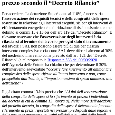
prezzo secondo il “Decreto Rilancio”
Per accedere alla detrazione Superbonus al 110%, è necessaria
l’asseverazione
dei
requisiti tecnici
e della
congruità delle spese
sostenute
in relazione agli interventi eseguiti, sia per gli interventi di
efficientamento energetico che di riduzione di rischio sismico, come
definito ai commi 13 e 13-bis dell’art. 119 del “Decreto Rilancio”. È
rilevante osservare che
l’asseverazione degli interventi è da
rilasciarsi al termine dei lavori o per ogni stato di avanzamento
dei lavori
: i SAL non possono essere più di due per ciascun
intervento complessivo e ciascuno SAL deve riferirsi almeno al 30%
del medesimo intervento come previsto dall’art. 121 del “Decreto
Rilancio” (a tal proposito la
Risposta n.538 del 09/09/2020
dell’Agenzia delle Entrate ha chiarito che per determinare il 30%
dell’intervento agevolabile
“occorre fare riferimento all’ammontare
complessivo delle spese riferite all’intero intervento e non, come
prospettato dall’Istante, all’importo massimo di spesa ammesso alla
detrazione”
).
Il già citato comma 13-bis precisa che
“Ai fini dell’asseverazione
della congruità delle spese si fa riferimento ai prezzari individuati
dal decreto di cui al comma 13, lettera a). Nelle more dell’adozione
del predetto decreto, la congruità delle spese è determinata facendo
riferimento ai prezzi riportati nei prezzari predisposti dalle regioni e
dalle province autonome, ai listini ufficiali o ai listini delle locali