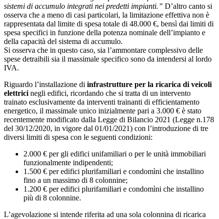
sistemi di accumulo integrati nei predetti impianti.”
D’altro canto si
osserva che a meno di casi particolari, la limitazione effettiva non è
rappresentata dal limite di spesa totale di 48.000 €, bensì dai limiti di
spesa specifici in funzione della potenza nominale dell’impianto e
della capacità del sistema di accumulo.
Si osserva che in questo caso, sia l’ammontare complessivo delle
spese detraibili sia il massimale specifico sono da intendersi al lordo
IVA.
Riguardo l’installazione di
infrastrutture per la ricarica di veicoli
elettrici
negli edifici, ricordando che si tratta di un intervento
trainato esclusivamente da interventi trainanti di efficientamento
energetico, il massimale unico inizialmente pari a 3.000 € è stato
recentemente modificato dalla Legge di Bilancio 2021 (Legge n.178
del 30/12/2020, in vigore dal 01/01/2021) con l’introduzione di tre
diversi limiti di spesa con le seguenti condizioni:
2.000 € per gli edifici unifamiliari o per le unità immobiliari
funzionalmente indipendenti;
1.500 € per edifici plurifamiliari e condomìni che installino
fino a un massimo di 8 colonnine;
1.200 € per edifici plurifamiliari e condomìni che installino
più di 8 colonnine.
L’agevolazione si intende riferita ad una sola colonnina di ricarica