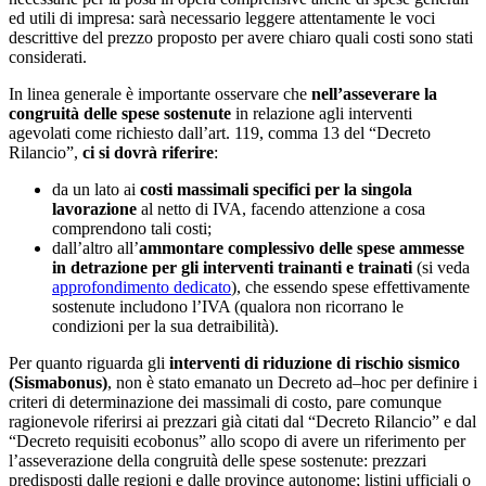
ed utili di impresa: sarà necessario leggere attentamente le voci
descrittive del prezzo proposto per avere chiaro quali costi sono stati
considerati.
In linea generale è importante osservare che
nell’asseverare la
congruità delle spese sostenute
in relazione agli interventi
agevolati come richiesto dall’art. 119, comma 13 del “Decreto
Rilancio”,
ci si dovrà riferire
:
da un lato ai
costi massimali specifici per la singola
lavorazione
al netto di IVA, facendo attenzione a cosa
comprendono tali costi;
dall’altro all’
ammontare complessivo delle spese ammesse
in detrazione per gli interventi trainanti e trainati
(si veda
approfondimento dedicato
), che essendo spese effettivamente
sostenute includono l’IVA (qualora non ricorrano le
condizioni per la sua detraibilità).
Per quanto riguarda gli
interventi di riduzione di rischio sismico
(Sismabonus)
, non è stato emanato un Decreto ad–hoc per definire i
criteri di determinazione dei massimali di costo, pare comunque
ragionevole riferirsi ai prezzari già citati dal “Decreto Rilancio” e dal
“Decreto requisiti ecobonus” allo scopo di avere un riferimento per
l’asseverazione della congruità delle spese sostenute: prezzari
predisposti dalle regioni e dalle province autonome; listini ufficiali o