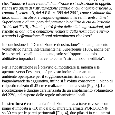
che:
“laddove l’intervento di demolizione e ricostruzione in oggetto
rientri tra quelli di ristrutturazione edilizia di cui al citato articolo 3,
comma 1, lettera d), del d.P.R. n. 380 del 2001, come risultante dal
titolo amministrativo, e vengano effettuati interventi rientranti nel
Superbonus o di recupero del patrimonio edilizio di cui all’articolo
16-bis del TUIR, l’Istante potrà fruire delle citate agevolazioni, nel
rispetto di ogni altra condizione richiesta dalla normativa e fermo
restando l’effettuazione di ogni adempimento richiesto”.
In conclusione la “Demolizione e ricostruzione” con ampliamento
volumetrico rientra integralmente nel Superbonus 110%, anche per
le spese relative all’ampliamento, solo se l’opportuno titolo
abilitativo inquadra l’intervento come “ristrutturazione edilizia”.
Per la ricostruzione si è previsto di modificare la sagoma e le
aperture verso l’esterno, si è previsto inoltre di creare un unico
ambiente openspace per il soggiorno/cucina ricavando un
bagno/lavanderia aggiuntivo, infine si è voluto conservare il piano di
calpestio rialzato di 45 cm e realizzare il tetto a vista [Fig. 3]. La
ricostruzione è dunque caratterizzata da un ampliamento volumetrico
del 22%, nel rispetto delle regole urbanistiche locali.
La
struttura
è costituita da fondazioni in c.a. a trave rovescia con
piano d’imposta a -1,0 m dal p.c., muratura armata POROTON®
sp.30 cm per le pareti perimetrali [Fig. 4], due pilastri in c.a. interni