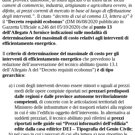
camere di commercio, industria, artigianato e agricoltura ovvero, in
difetto, ai prezzi correnti di mercato in base al luogo di effettuazione
degli interventi.”
. Il citato
“decreto di cui al comma 13, lettera a)”
è
il “
Decreto requisiti ecobonus
” (DM 06/08/2020 pubblicato in
Gazzetta Ufficiale n.246 del 05/10/2020) che al
punto 13
dell’Allegato A fornisce indicazioni sulle modalità di
determinazione dei massimali di costo relativi agli interventi di
efficientamento energetico
.
Il
criterio di determinazione del massimale di costo per gli
interventi di efficientamento energetico
che prevedono la
redazione dell’asseverazione del tecnico abilitato (punto 13.1
dell’Allegato A del “Decreto requisiti ecobonus”)
è di tipo
gerarchico
:
a)
i costi degli interventi devono essere minori o uguali ai prezzi
medi delle opere compiute riportati nei
prezzari predisposti
dalle regioni e dalle province autonome territorialmente
competenti
, di concerto con le articolazioni territoriali del
Ministero delle infrastrutture e dei trasporti relativi alla regione
in cui è sito l’edificio oggetto dell’intervento. In alternativa ai
suddetti prezziari, il tecnico abilitato può riferirsi ai
prezzi
riportati nelle guide sui “Prezzi informativi dell’edilizia”
edite dalla casa editrice DEI – Tipografia del Genio Civile
;
b)
nel caso in cui i prezzari di cui alla lettera a) non riportino le