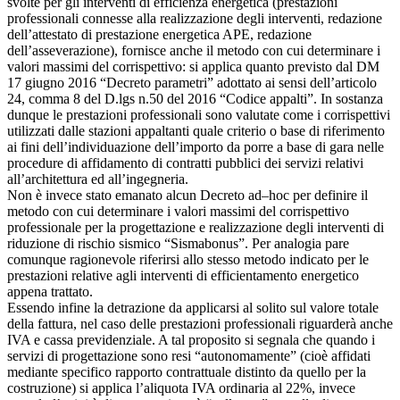
svolte per gli interventi di efficienza energetica (prestazioni
professionali connesse alla realizzazione degli interventi, redazione
dell’attestato di prestazione energetica APE, redazione
dell’asseverazione), fornisce anche il metodo con cui determinare i
valori massimi del corrispettivo: si applica quanto previsto dal DM
17 giugno 2016 “Decreto parametri” adottato ai sensi dell’articolo
24, comma 8 del D.lgs n.50 del 2016 “Codice appalti”. In sostanza
dunque le prestazioni professionali sono valutate come i corrispettivi
utilizzati dalle stazioni appaltanti quale criterio o base di riferimento
ai fini dell’individuazione dell’importo da porre a base di gara nelle
procedure di affidamento di contratti pubblici dei servizi relativi
all’architettura ed all’ingegneria.
Non è invece stato emanato alcun Decreto ad–hoc per definire il
metodo con cui determinare i valori massimi del corrispettivo
professionale per la progettazione e realizzazione degli interventi di
riduzione di rischio sismico “Sismabonus”. Per analogia pare
comunque ragionevole riferirsi allo stesso metodo indicato per le
prestazioni relative agli interventi di efficientamento energetico
appena trattato.
Essendo infine la detrazione da applicarsi al solito sul valore totale
della fattura, nel caso delle prestazioni professionali riguarderà anche
IVA e cassa previdenziale. A tal proposito si segnala che quando i
servizi di progettazione sono resi “autonomamente” (cioè affidati
mediante specifico rapporto contrattuale distinto da quello per la
costruzione) si applica l’aliquota IVA ordinaria al 22%, invece