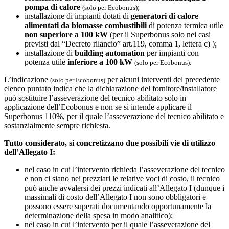
pompa di calore
;
(solo per Ecobonus)
installazione di impianti dotati di
generatori di calore
alimentati da biomasse combustibili
di potenza termica utile
non superiore a 100 kW
(per il Superbonus solo nei casi
previsti dal “Decreto rilancio” art.119, comma 1, lettera c) );
installazione di
building automation
per impianti con
potenza utile
inferiore a 100 kW
.
(solo per Ecobonus)
L’indicazione
per alcuni interventi del precedente
(solo per Ecobonus)
elenco puntato indica che la dichiarazione del fornitore/installatore
può sostituire l’asseverazione del tecnico abilitato solo in
applicazione dell’Ecobonus e non se si intende applicare il
Superbonus 110%, per il quale l’asseverazione del tecnico abilitato e
sostanzialmente sempre richiesta.
Tutto considerato, si concretizzano due possibili vie di utilizzo
dell’Allegato I:
nel caso in cui l’intervento richieda l’asseverazione del tecnico
e non ci siano nei prezziari le relative voci di costo, il tecnico
può anche avvalersi dei prezzi indicati all’Allegato I (dunque i
massimali di costo dell’Allegato I non sono obbligatori e
possono essere superati documentando opportunamente la
determinazione della spesa in modo analitico);
nel caso in cui l’intervento per il quale l’asseverazione del