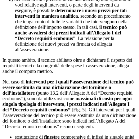
voci relative agli interventi, o parte degli interventi da
eseguire, è possibile
determinare i nuovi prezzi per tali
interventi in maniera analitica
, secondo un procedimento
che tenga conto di tutte le variabili che intervengono nella
definizione dell’importo stesso. In tali casi,
il tecnico può
anche avvalersi dei prezzi indicati all’Allegato I del
“Decreto requisiti ecobonus”
. La relazione per la
definizione dei nuovi prezzi va firmata ed allegata
all’asseverazione.
In questo ambito, il tecnico abilitato oltre a dichiarare il rispetto dei
requisiti tecnici e la congruità delle spese in asseverazione, allega
anche il computo metrico.
Nel caso di
interventi per i quali l’asseverazione del tecnico può
essere sostituita da una dichiarazione del fornitore o
dell’installatore
(punto 13.2 dell’Allegato A del “Decreto requisiti
ecobonus”), sono da utilizzarsi come
massimali di costo per ogni
singola tipologia di intervento, i prezzi indicati nell’Allegato I
del “Decreto requisiti ecobonus”
[Fig. 5]. Gli interventi per i quali
l’asseverazione del tecnico può essere sostituita da una dichiarazione
del fornitore o dell’installatore sono indicati nell’Allegato A del
“Decreto requisiti ecobonus” e sono i seguenti:
sostituzione di
finestre
comprensive di infissi in singole unità