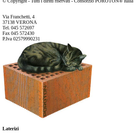
© Copyright - Tutti i diritti riservati - Consorzio POROTON® Italia
Via Franchetti, 4
37138 VERONA
Tel. 045 572697
Fax 045 572430
P.Iva 02579990231
Laterizi