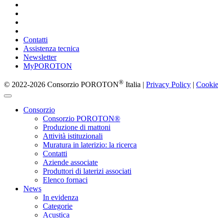
Contatti
Assistenza tecnica
Newsletter
MyPOROTON
®
© 2022-2026 Consorzio POROTON
Italia |
Privacy Policy
|
Cookie
Consorzio
Consorzio POROTON®
Produzione di mattoni
Attività istituzionali
Muratura in laterizio: la ricerca
Contatti
Aziende associate
Produttori di laterizi associati
Elenco fornaci
News
In evidenza
Categorie
Acustica