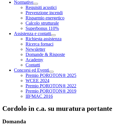
Normative
Requisiti acustici
Prevenzione incendi
Risparmio energetico
Calcolo strutturale
Superbonus 110%
Assistenza e contatti
Richiesta assistenza
Ricerca fornaci
Newsletter
Domande & Risposte
Academy
Contatti
Concorsi ed Eventi
Premio POROTON® 2025
WCEE 2024
Premio POROTON® 2022
Premio POROTON® 2019
IB²MAC 2016
Cordolo in c.a. su muratura portante
Domanda