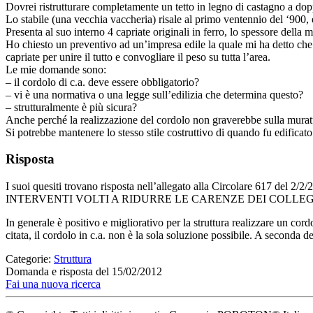
Dovrei ristrutturare completamente un tetto in legno di castagno a dop
Lo stabile (una vecchia vaccheria) risale al primo ventennio del ‘900, 
Presenta al suo interno 4 capriate originali in ferro, lo spessore dell
Ho chiesto un preventivo ad un’impresa edile la quale mi ha detto che
capriate per unire il tutto e convogliare il peso su tutta l’area.
Le mie domande sono:
– il cordolo di c.a. deve essere obbligatorio?
– vi è una normativa o una legge sull’edilizia che determina questo?
– strutturalmente è più sicura?
Anche perché la realizzazione del cordolo non graverebbe sulla murat
Si potrebbe mantenere lo stesso stile costruttivo di quando fu edificat
Risposta
I suoi quesiti trovano risposta nell’allegato alla Circolare 
INTERVENTI VOLTI A RIDURRE LE CARENZE DEI COLLE
In generale è positivo e migliorativo per la struttura realizzare un cor
citata, il cordolo in c.a. non è la sola soluzione possibile. A seconda 
Categorie:
Struttura
Domanda e risposta del 15/02/2012
Fai una nuova ricerca