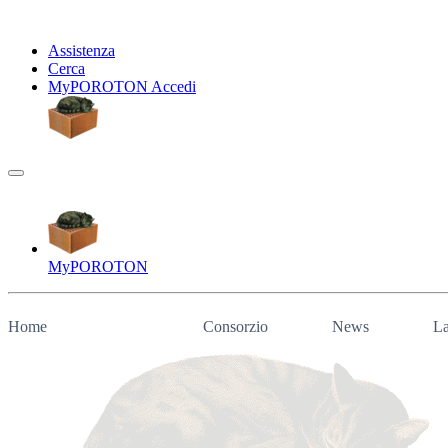
Assistenza
Cerca
My
POROTON
Accedi
My
POROTON
Home
Consorzio
News
La