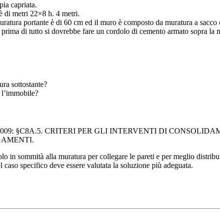
pia capriata.
è di metri 22×8 h. 4 metri.
a muratura portante è di 60 cm ed il muro è composto da muratura a sacco 
 prima di tutto si dovrebbe fare un cordolo di cemento armato sopra la 
ura sottostante?
o l’immobile?
617 del 2/2/2009: §C8A.5. CRITERI PER GLI INTERVENTI DI CONSOL
GAMENTI.
dolo in sommità alla muratura per collegare le pareti e per meglio distribu
del caso specifico deve essere valutata la soluzione più adeguata.