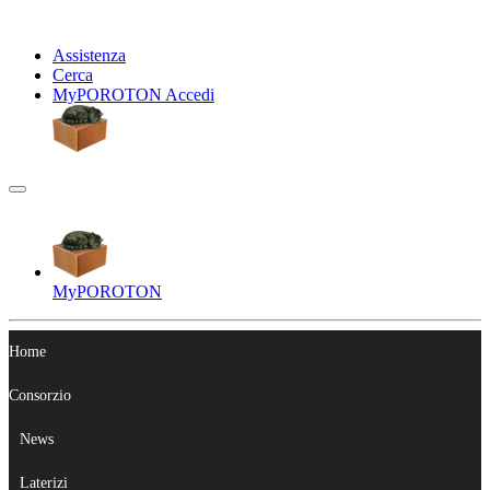
Assistenza
Cerca
My
POROTON
Accedi
My
POROTON
Home
Consorzio
News
Laterizi