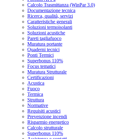
Calcolo Trasmittanza (WinPar 3.0)
Documentazione tecnica
Ricerca, qualità, servizi
Caratteristiche generali
Soluzioni termoisolanti
Soluzioni acustiche
Pareti tagliafuoco
Muratura portante
Quaderni tecnici
Ponti Termici
Superbonus 110%
Focus tematici
Muratura Strutturale
Certificazioni
Acustica
Fuoco
Termica
Struttura
Normative
Requisiti acustici
Prevenzione incendi
Risparmio energetico
Calcolo strutturale
Superbonus 110%
Assistenza e contatti