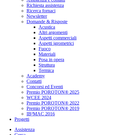
Richiesta assistenza
Ricerca fornaci
Newsletter
Domande & Risposte
Acustica
Altri argomenti
Aspetti commerciali
Aspetti igrometrici
Fuoco
Materiali
Posa in opera
Struttura
Termica
Academy
Contatti
Concorsi ed Eventi
Premio POROTON® 2025
WCEE 2024
Premio POROTON® 2022
Premio POROTON® 2019
IB²MAC 2016
Progetti
Assistenza
Cerca