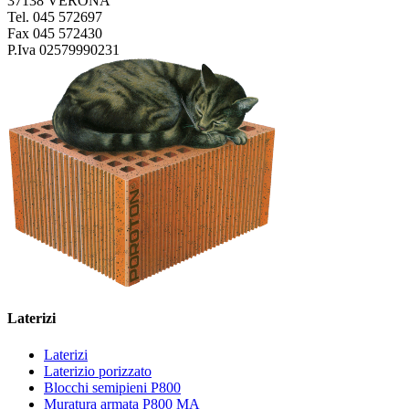
37138 VERONA
Tel. 045 572697
Fax 045 572430
P.Iva 02579990231
Laterizi
Laterizi
Laterizio porizzato
Blocchi semipieni P800
Muratura armata P800 MA