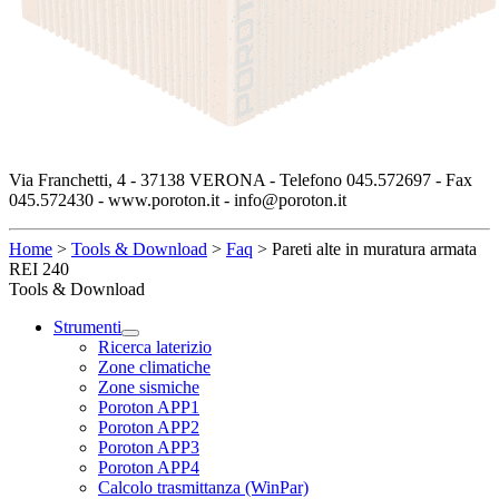
Via Franchetti, 4 - 37138 VERONA - Telefono 045.572697 - Fax
045.572430 - www.poroton.it - info@poroton.it
Home
>
Tools & Download
>
Faq
>
Pareti alte in muratura armata
REI 240
Tools & Download
Strumenti
Ricerca laterizio
Zone climatiche
Zone sismiche
Poroton APP1
Poroton APP2
Poroton APP3
Poroton APP4
Calcolo trasmittanza (WinPar)