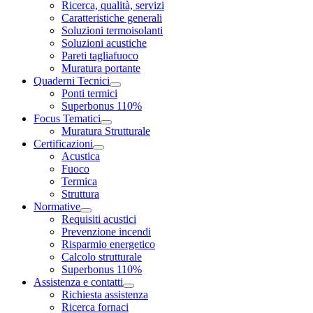
Ricerca, qualità, servizi
Caratteristiche generali
Soluzioni termoisolanti
Soluzioni acustiche
Pareti tagliafuoco
Muratura portante
Quaderni Tecnici
Ponti termici
Superbonus 110%
Focus Tematici
Muratura Strutturale
Certificazioni
Acustica
Fuoco
Termica
Struttura
Normative
Requisiti acustici
Prevenzione incendi
Risparmio energetico
Calcolo strutturale
Superbonus 110%
Assistenza e contatti
Richiesta assistenza
Ricerca fornaci