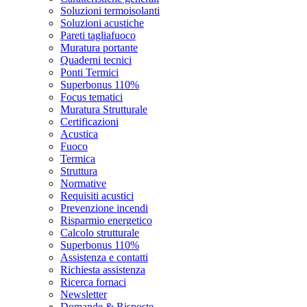
Soluzioni termoisolanti
Soluzioni acustiche
Pareti tagliafuoco
Muratura portante
Quaderni tecnici
Ponti Termici
Superbonus 110%
Focus tematici
Muratura Strutturale
Certificazioni
Acustica
Fuoco
Termica
Struttura
Normative
Requisiti acustici
Prevenzione incendi
Risparmio energetico
Calcolo strutturale
Superbonus 110%
Assistenza e contatti
Richiesta assistenza
Ricerca fornaci
Newsletter
Domande & Risposte