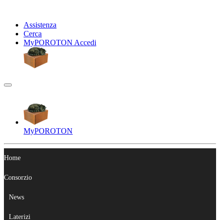
Assistenza
Cerca
My
POROTON
Accedi
My
POROTON
Home
Consorzio
News
Laterizi