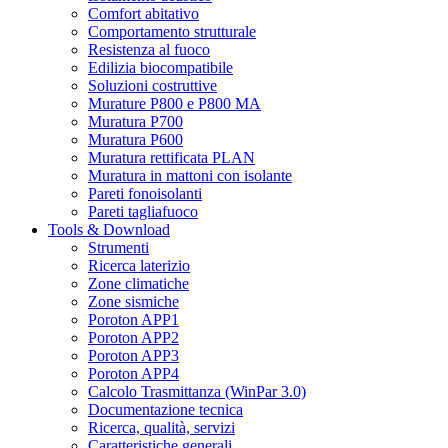
Comfort abitativo
Comportamento strutturale
Resistenza al fuoco
Edilizia biocompatibile
Soluzioni costruttive
Murature P800 e P800 MA
Muratura P700
Muratura P600
Muratura rettificata PLAN
Muratura in mattoni con isolante
Pareti fonoisolanti
Pareti tagliafuoco
Tools & Download
Strumenti
Ricerca laterizio
Zone climatiche
Zone sismiche
Poroton APP1
Poroton APP2
Poroton APP3
Poroton APP4
Calcolo Trasmittanza (WinPar 3.0)
Documentazione tecnica
Ricerca, qualità, servizi
Caratteristiche generali