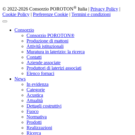
®
© 2022-2026 Consorzio POROTON
Italia |
Privacy Policy
|
Cookie Policy
|
Preferenze Cookie
|
Termini e condizioni
Consorzio
Consorzio POROTON®
Produzione di mattoni
Attività istituzionali
Muratura in laterizio: la ricerca
Contatti
Aziende associate
Produttori di laterizi associati
Elenco fornaci
News
In evidenza
Categorie
Acustica
Attualità
Dettagli costruttivi
Fuoco
Normativa
Prodotti
Realizzazioni
Ricerca