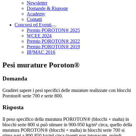
Newsletter
Domande & Risposte
Academy
Contatti
Concorsi ed Eventi
Premio POROTON® 2025
WCEE 2024
Premio POROTON® 2022
Premio POROTON® 2019
IB²MAC 2016
Pesi murature Poroton®
Domanda
Gradirei sapere i pesi specifici delle murature realizzate con blocchi
Poroton® serie 700 e serie 800.
Risposta
Il peso specifico della muratura POROTON® (blocchi + malta) in
blocchi serie 800 si può stimare in 900-950 kg/m³ circa, quello della
muratura POROTON® (blocchi + malta) in blocchi serie 700 si
stima pari a 800-850 kg/m³ circa (pareti non intonacate, quindi