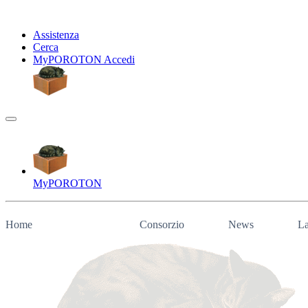
Assistenza
Cerca
My
POROTON
Accedi
My
POROTON
Home
Consorzio
News
La