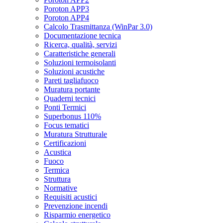
Poroton APP3
Poroton APP4
Calcolo Trasmittanza (WinPar 3.0)
Documentazione tecnica
Ricerca, qualità, servizi
Caratteristiche generali
Soluzioni termoisolanti
Soluzioni acustiche
Pareti tagliafuoco
Muratura portante
Quaderni tecnici
Ponti Termici
Superbonus 110%
Focus tematici
Muratura Strutturale
Certificazioni
Acustica
Fuoco
Termica
Struttura
Normative
Requisiti acustici
Prevenzione incendi
Risparmio energetico