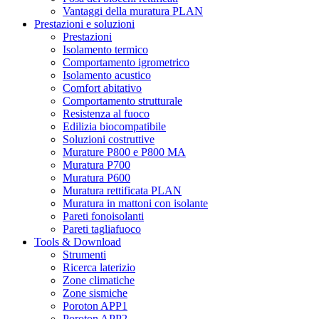
Vantaggi della muratura PLAN
Prestazioni e soluzioni
Prestazioni
Isolamento termico
Comportamento igrometrico
Isolamento acustico
Comfort abitativo
Comportamento strutturale
Resistenza al fuoco
Edilizia biocompatibile
Soluzioni costruttive
Murature P800 e P800 MA
Muratura P700
Muratura P600
Muratura rettificata PLAN
Muratura in mattoni con isolante
Pareti fonoisolanti
Pareti tagliafuoco
Tools & Download
Strumenti
Ricerca laterizio
Zone climatiche
Zone sismiche
Poroton APP1
Poroton APP2