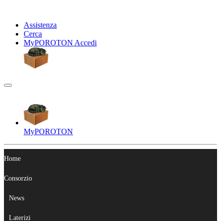
Assistenza
Cerca
My
POROTON
Accedi
My
POROTON
Home
Consorzio
News
Laterizi