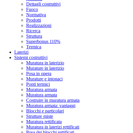
Dettagli costruttivi
Fuoco
Normativa
Prodotti
Realizzazioni
Ricerca
Struttura
Superbonus 110%
Termica
Laterizi
Sistemi costruttivi
Muratura in laterizio
Murature in laterizio
Posa in opera
Murature e intonaci
Ponti termici
Muratura armata
Muratura armata
Costruire in muratura armata
Muratura armata: vantaggi
Blocchi e particolari
Strutture miste
Muratura rettificata
Muratura in laterizi rettificati
Posa dei blocchi rettificati