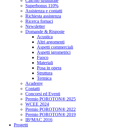
Calcolo strutturale
Superbonus 110%
Assistenza e contatti
Richiesta assistenza
Ricerca fornaci
Newsletter
Domande & Risposte
Acustica
Altri argomenti
Aspetti commerciali
Aspetti igrometrici
Fuoco
Materiali
Posa in opera
Struttura
Termica
Academy
Contatti
Concorsi ed Eventi
Premio POROTON® 2025
WCEE 2024
Premio POROTON® 2022
Premio POROTON® 2019
IB²MAC 2016
Progetti