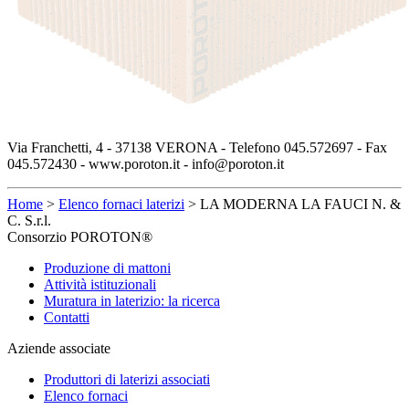
Via Franchetti, 4 - 37138 VERONA - Telefono 045.572697 - Fax
045.572430 - www.poroton.it - info@poroton.it
Home
>
Elenco fornaci laterizi
>
LA MODERNA LA FAUCI N. &
C. S.r.l.
Consorzio POROTON®
Produzione di mattoni
Attività istituzionali
Muratura in laterizio: la ricerca
Contatti
Aziende associate
Produttori di laterizi associati
Elenco fornaci