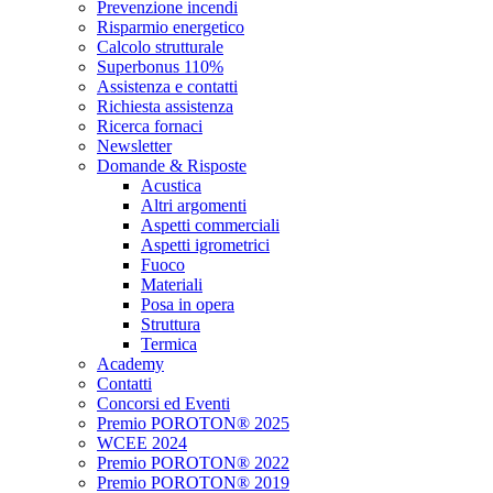
Prevenzione incendi
Risparmio energetico
Calcolo strutturale
Superbonus 110%
Assistenza e contatti
Richiesta assistenza
Ricerca fornaci
Newsletter
Domande & Risposte
Acustica
Altri argomenti
Aspetti commerciali
Aspetti igrometrici
Fuoco
Materiali
Posa in opera
Struttura
Termica
Academy
Contatti
Concorsi ed Eventi
Premio POROTON® 2025
WCEE 2024
Premio POROTON® 2022
Premio POROTON® 2019