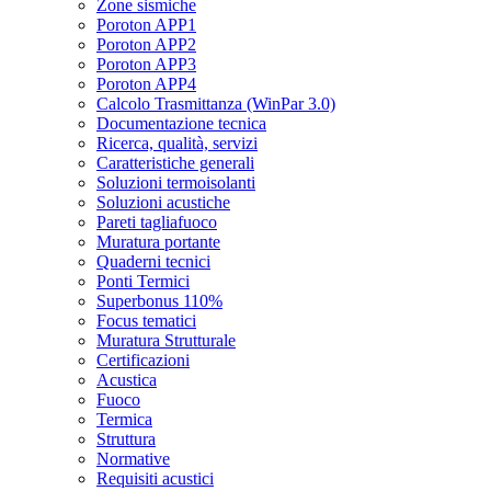
Zone sismiche
Poroton APP1
Poroton APP2
Poroton APP3
Poroton APP4
Calcolo Trasmittanza (WinPar 3.0)
Documentazione tecnica
Ricerca, qualità, servizi
Caratteristiche generali
Soluzioni termoisolanti
Soluzioni acustiche
Pareti tagliafuoco
Muratura portante
Quaderni tecnici
Ponti Termici
Superbonus 110%
Focus tematici
Muratura Strutturale
Certificazioni
Acustica
Fuoco
Termica
Struttura
Normative
Requisiti acustici