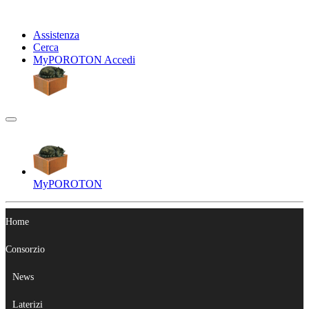
Assistenza
Cerca
My
POROTON
Accedi
My
POROTON
Home
Consorzio
News
Laterizi