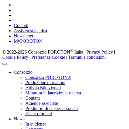
Contatti
Assistenza tecnica
Newsletter
MyPOROTON
®
© 2022-2026 Consorzio POROTON
Italia |
Privacy Policy
|
Cookie Policy
|
Preferenze Cookie
|
Termini e condizioni
Consorzio
Consorzio POROTON®
Produzione di mattoni
Attività istituzionali
Muratura in laterizio: la ricerca
Contatti
Aziende associate
Produttori di laterizi associati
Elenco fornaci
News
In evidenza