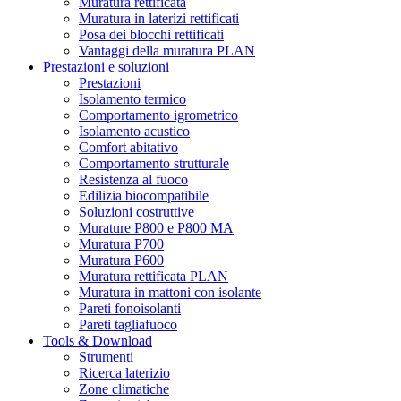
Muratura rettificata
Muratura in laterizi rettificati
Posa dei blocchi rettificati
Vantaggi della muratura PLAN
Prestazioni e soluzioni
Prestazioni
Isolamento termico
Comportamento igrometrico
Isolamento acustico
Comfort abitativo
Comportamento strutturale
Resistenza al fuoco
Edilizia biocompatibile
Soluzioni costruttive
Murature P800 e P800 MA
Muratura P700
Muratura P600
Muratura rettificata PLAN
Muratura in mattoni con isolante
Pareti fonoisolanti
Pareti tagliafuoco
Tools & Download
Strumenti
Ricerca laterizio
Zone climatiche