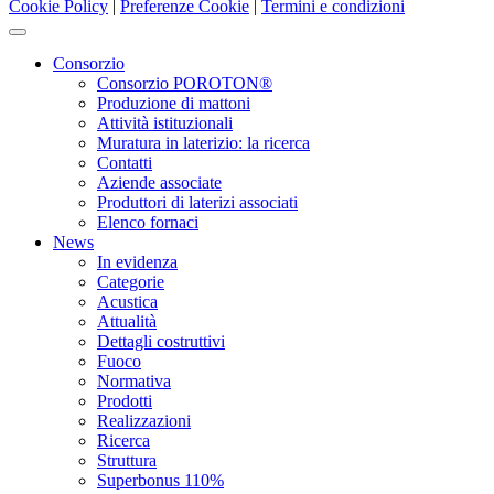
Cookie Policy
|
Preferenze Cookie
|
Termini e condizioni
Consorzio
Consorzio POROTON®
Produzione di mattoni
Attività istituzionali
Muratura in laterizio: la ricerca
Contatti
Aziende associate
Produttori di laterizi associati
Elenco fornaci
News
In evidenza
Categorie
Acustica
Attualità
Dettagli costruttivi
Fuoco
Normativa
Prodotti
Realizzazioni
Ricerca
Struttura
Superbonus 110%