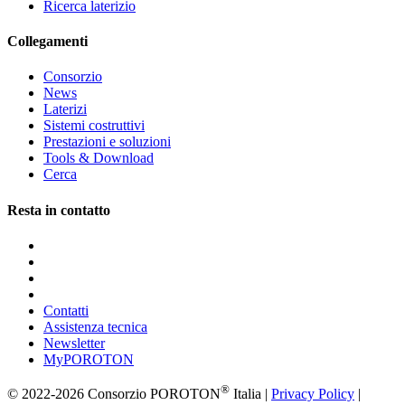
Ricerca laterizio
Collegamenti
Consorzio
News
Laterizi
Sistemi costruttivi
Prestazioni e soluzioni
Tools & Download
Cerca
Resta in contatto
Contatti
Assistenza tecnica
Newsletter
MyPOROTON
®
© 2022-2026 Consorzio POROTON
Italia |
Privacy Policy
|