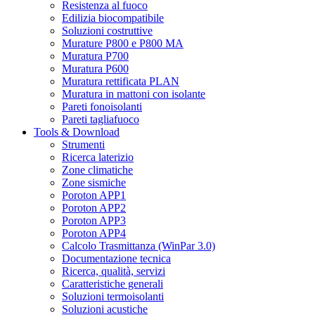
Resistenza al fuoco
Edilizia biocompatibile
Soluzioni costruttive
Murature P800 e P800 MA
Muratura P700
Muratura P600
Muratura rettificata PLAN
Muratura in mattoni con isolante
Pareti fonoisolanti
Pareti tagliafuoco
Tools & Download
Strumenti
Ricerca laterizio
Zone climatiche
Zone sismiche
Poroton APP1
Poroton APP2
Poroton APP3
Poroton APP4
Calcolo Trasmittanza (WinPar 3.0)
Documentazione tecnica
Ricerca, qualità, servizi
Caratteristiche generali
Soluzioni termoisolanti
Soluzioni acustiche