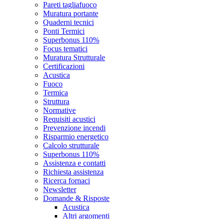
Pareti tagliafuoco
Muratura portante
Quaderni tecnici
Ponti Termici
Superbonus 110%
Focus tematici
Muratura Strutturale
Certificazioni
Acustica
Fuoco
Termica
Struttura
Normative
Requisiti acustici
Prevenzione incendi
Risparmio energetico
Calcolo strutturale
Superbonus 110%
Assistenza e contatti
Richiesta assistenza
Ricerca fornaci
Newsletter
Domande & Risposte
Acustica
Altri argomenti