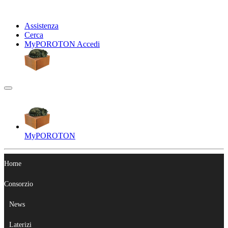
Assistenza
Cerca
My
POROTON
Accedi
My
POROTON
Home
Consorzio
News
Laterizi