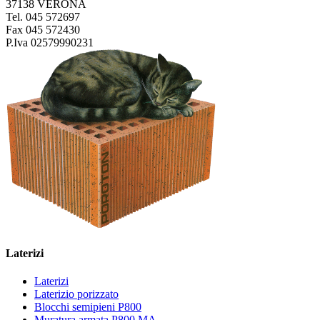
37138 VERONA
Tel. 045 572697
Fax 045 572430
P.Iva 02579990231
Laterizi
Laterizi
Laterizio porizzato
Blocchi semipieni P800
Muratura armata P800 MA