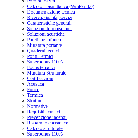
Poroton APP4
Calcolo Trasmittanza (WinPar 3.0)
Documentazione tecnica
Ricerca, qualità, servizi
Caratteristiche generali
Soluzioni termoisolanti
Soluzioni acustiche
Pareti tagliafuoco
Muratura portante
Quaderni tecnici
Ponti Termici
Superbonus 110%
Focus tematici
Muratura Strutturale
Certificazioni
Acustica
Fuoco
Termica
Struttura
Normative
Requisiti acustici
Prevenzione incendi
Risparmio energetico
Calcolo strutturale
Superbonus 110%