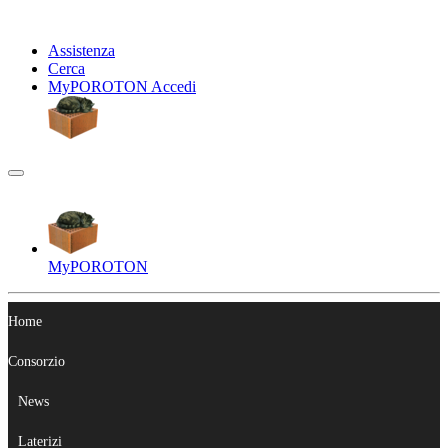
Assistenza
Cerca
My
POROTON
Accedi
My
POROTON
Home
Consorzio
News
Laterizi