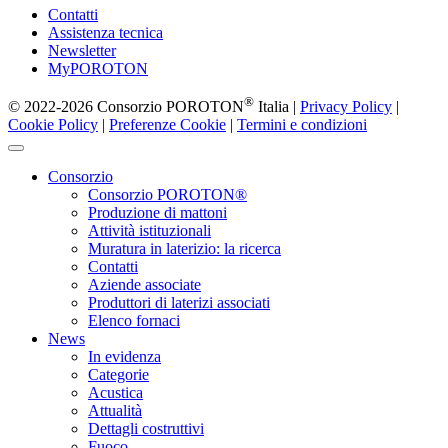
Contatti
Assistenza tecnica
Newsletter
MyPOROTON
®
© 2022-2026 Consorzio POROTON
Italia |
Privacy Policy
|
Cookie Policy
|
Preferenze Cookie
|
Termini e condizioni
Consorzio
Consorzio POROTON®
Produzione di mattoni
Attività istituzionali
Muratura in laterizio: la ricerca
Contatti
Aziende associate
Produttori di laterizi associati
Elenco fornaci
News
In evidenza
Categorie
Acustica
Attualità
Dettagli costruttivi
Fuoco