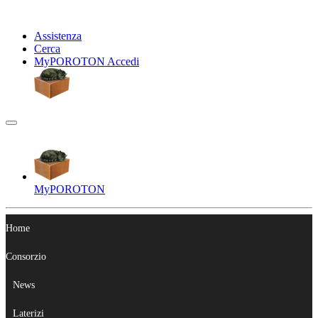
Assistenza
Cerca
My
POROTON
Accedi
My
POROTON
Home
Consorzio
News
Laterizi