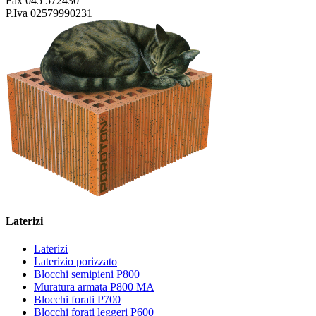
Fax 045 572430
P.Iva 02579990231
Laterizi
Laterizi
Laterizio porizzato
Blocchi semipieni P800
Muratura armata P800 MA
Blocchi forati P700
Blocchi forati leggeri P600