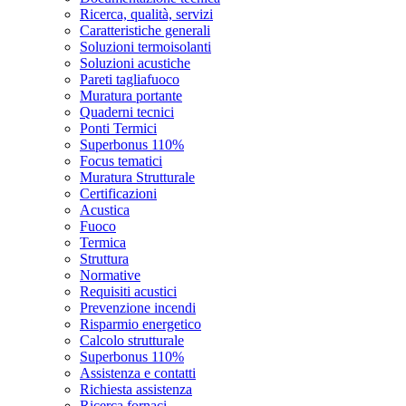
Ricerca, qualità, servizi
Caratteristiche generali
Soluzioni termoisolanti
Soluzioni acustiche
Pareti tagliafuoco
Muratura portante
Quaderni tecnici
Ponti Termici
Superbonus 110%
Focus tematici
Muratura Strutturale
Certificazioni
Acustica
Fuoco
Termica
Struttura
Normative
Requisiti acustici
Prevenzione incendi
Risparmio energetico
Calcolo strutturale
Superbonus 110%
Assistenza e contatti
Richiesta assistenza
Ricerca fornaci