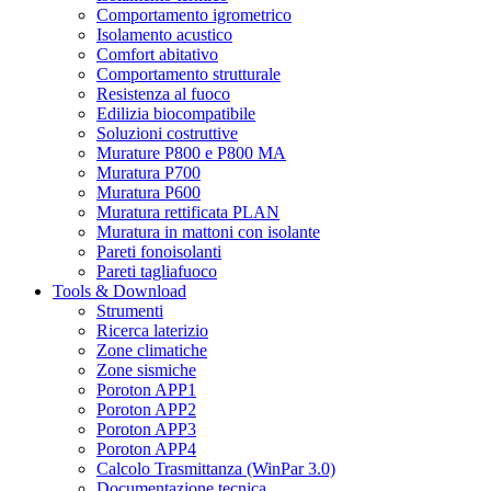
Comportamento igrometrico
Isolamento acustico
Comfort abitativo
Comportamento strutturale
Resistenza al fuoco
Edilizia biocompatibile
Soluzioni costruttive
Murature P800 e P800 MA
Muratura P700
Muratura P600
Muratura rettificata PLAN
Muratura in mattoni con isolante
Pareti fonoisolanti
Pareti tagliafuoco
Tools & Download
Strumenti
Ricerca laterizio
Zone climatiche
Zone sismiche
Poroton APP1
Poroton APP2
Poroton APP3
Poroton APP4
Calcolo Trasmittanza (WinPar 3.0)
Documentazione tecnica