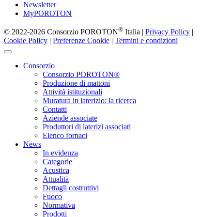
Newsletter
MyPOROTON
®
© 2022-2026 Consorzio POROTON
Italia |
Privacy Policy
|
Cookie Policy
|
Preferenze Cookie
|
Termini e condizioni
Consorzio
Consorzio POROTON®
Produzione di mattoni
Attività istituzionali
Muratura in laterizio: la ricerca
Contatti
Aziende associate
Produttori di laterizi associati
Elenco fornaci
News
In evidenza
Categorie
Acustica
Attualità
Dettagli costruttivi
Fuoco
Normativa
Prodotti