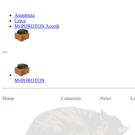
Assistenza
Cerca
My
POROTON
Accedi
My
POROTON
Home
Consorzio
News
La