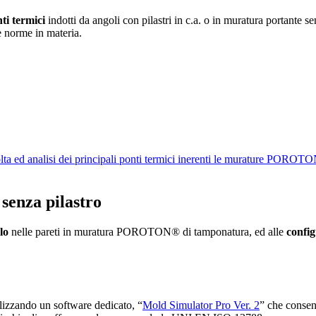
ti termici
indotti da angoli con pilastri in c.a. o in muratura portante senz
 norme in materia.
ta ed analisi dei principali ponti termici inerenti le murature PORO
 senza pilastro
lo
nelle pareti in muratura POROTON® di tamponatura, ed alle
config
tilizzando un software dedicato, “
Mold Simulator Pro Ver. 2
” che consent