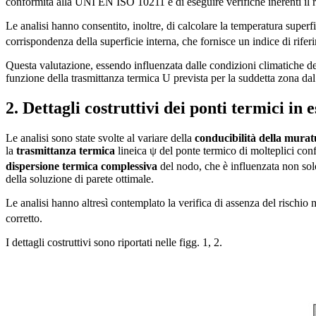
conformità alla UNI EN ISO 10211 e di eseguire verifiche inerenti i
Le analisi hanno consentito, inoltre, di calcolare la temperatura super
corrispondenza della superficie interna, che fornisce un indice di rife
Questa valutazione, essendo influenzata dalle condizioni climatiche del
funzione della trasmittanza termica U prevista per la suddetta zona da
2. Dettagli costruttivi dei ponti termici in
Le analisi sono state svolte al variare della
conducibilità della m
la
trasmittanza termica
lineica ψ del ponte termico di molteplici con
dispersione termica complessiva
del nodo, che è influenzata non solo
della soluzione di parete ottimale.
Le analisi hanno altresì contemplato la verifica di assenza del rischio 
corretto.
I dettagli costruttivi sono riportati nelle figg. 1, 2.