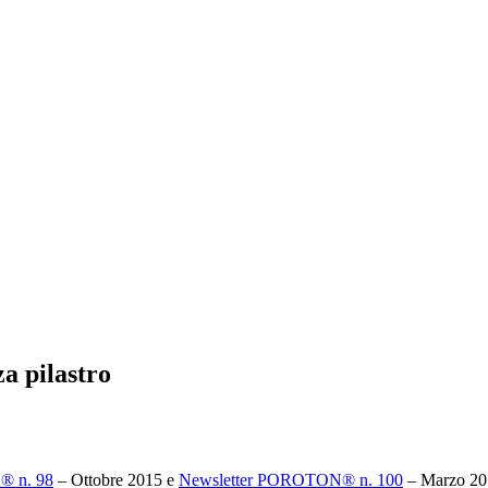
za pilastro
® n. 98
– Ottobre 2015 e
Newsletter POROTON® n. 100
– Marzo 2016