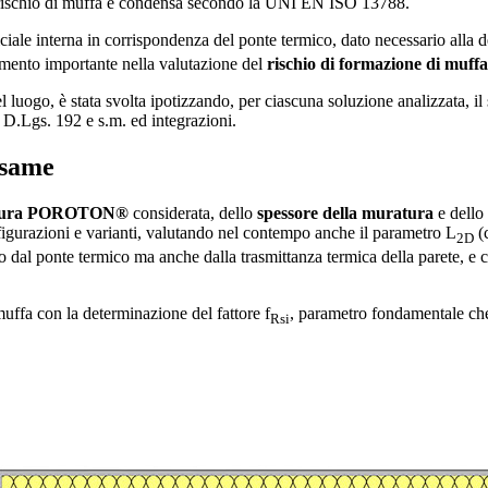
l rischio di muffa e condensa secondo la UNI EN ISO 13788.
ficiale interna in corrispondenza del ponte termico, dato necessario alla
rimento importante nella valutazione del
rischio di formazione di muffa
 luogo, è stata svolta ipotizzando, per ciascuna soluzione analizzata, i
l D.Lgs. 192 e s.m. ed integrazioni.
 esame
uratura POROTON®
considerata, dello
spessore della muratura
e dello
figurazioni e varianti, valutando nel contempo anche il parametro L
(c
2D
 dal ponte termico ma anche dalla trasmittanza termica della parete, e c
muffa con la determinazione del fattore f
, parametro fondamentale che d
Rsi