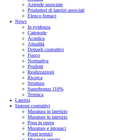
Aziende associate
Produttori di laterizi associati
Elenco fornaci
News
In evidenza
Categorie
Acustica
Attualità
Dettagli costruttivi
Fuoco
Normativa
Prodotti
Realizzazioni
Ricerca
Struttura
Superbonus 110%
Termica
Laterizi
Sistemi costruttivi
Muratura in laterizio
Murature in laterizio
Posa in opera
Murature e intonaci
Ponti termici
Muratura armata