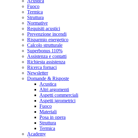
Acustica
Fuoco
Termica
Struttura
Normative
Requisiti acustici
Prevenzione incendi
Risparmio energetico
Calcolo strutturale
Superbonus 110%
Assistenza e contatti
Richiesta assistenza
Ricerca fornaci
Newsletter
Domande & Risposte
Acustica
Altri argomenti
Aspetti commerciali
Aspetti igrometrici
Fuoco
Materiali
Posa in opera
Struttura
Termica
Academy