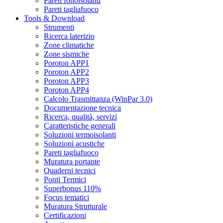
Pareti fonoisolanti
Pareti tagliafuoco
Tools & Download
Strumenti
Ricerca laterizio
Zone climatiche
Zone sismiche
Poroton APP1
Poroton APP2
Poroton APP3
Poroton APP4
Calcolo Trasmittanza (WinPar 3.0)
Documentazione tecnica
Ricerca, qualità, servizi
Caratteristiche generali
Soluzioni termoisolanti
Soluzioni acustiche
Pareti tagliafuoco
Muratura portante
Quaderni tecnici
Ponti Termici
Superbonus 110%
Focus tematici
Muratura Strutturale
Certificazioni