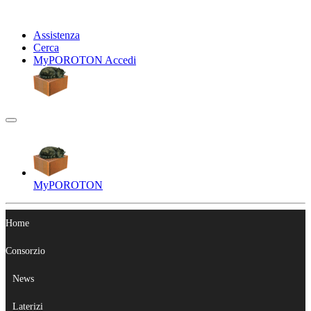
Assistenza
Cerca
My
POROTON
Accedi
My
POROTON
Home
Consorzio
News
Laterizi