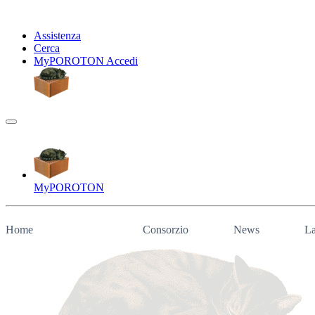
Assistenza
Cerca
My
POROTON
Accedi
My
POROTON
Home
Consorzio
News
La