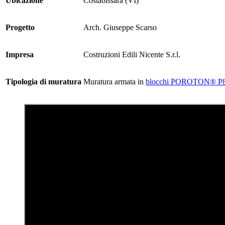
Ubicazione
Costabissara (VI)
Progetto
Arch. Giuseppe Scarso
Impresa
Costruzioni Edili Nicente S.r.l.
Tipologia di muratura
Muratura armata in
blocchi POROTON® P