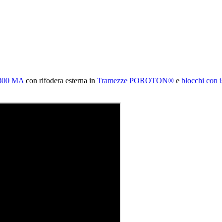
800 MA
con rifodera esterna in
Tramezze POROTON®
e
blocchi co