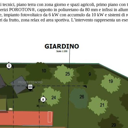
li tecnici, piano terra con zona giorno e spazi agricoli, primo piano con t
aterizi POROTON®, cappotto in poliuretano da 80 mm e infissi in allumi
re, impianto fotovoltaico da 6 kW con accumulo da 10 kW e sistemi di r
i da frutto, zona relax ed area sportiva. L’intervento rappresenta un esem