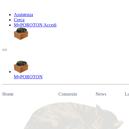
Assistenza
Cerca
My
POROTON
Accedi
My
POROTON
Home
Consorzio
News
La