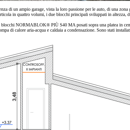
nza di un ampio garage, vista la loro passione per le auto, di una zona 
ticola in quattro volumi, i due blocchi principali sviluppati in altezza,
a con blocchi NORMABLOK® PIÙ S40 MA posati sopra una platea in cemen
ompa di calore aria-acqua e caldaia a condensazione. Sono stati installa