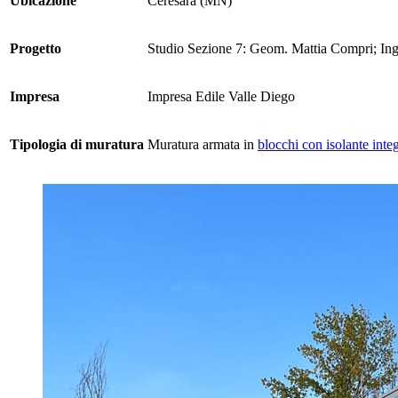
Ubicazione
Ceresara (MN)
Progetto
Studio Sezione 7: Geom. Mattia Compri; In
Impresa
Impresa Edile Valle Diego
Tipologia di muratura
Muratura armata in
blocchi con isolante