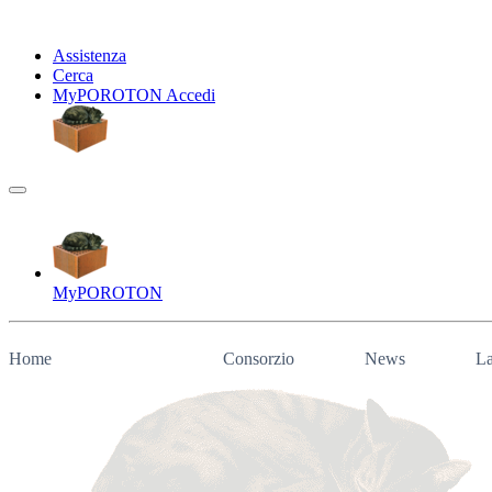
Assistenza
Cerca
My
POROTON
Accedi
My
POROTON
Home
Consorzio
News
La