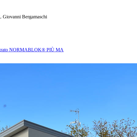
g. Giovanni Bergamaschi
 integrato NORMABLOK® PIÙ MA