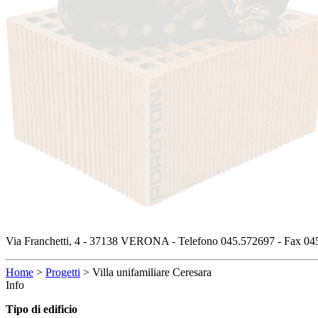
Via Franchetti, 4 - 37138 VERONA - Telefono 045.572697 - Fax 045
Home
>
Progetti
>
Villa unifamiliare Ceresara
Info
Tipo di edificio