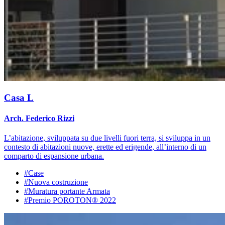
Casa L
Arch. Federico Rizzi
L’abitazione, sviluppata su due livelli fuori terra, si sviluppa in un
contesto di abitazioni nuove, erette ed erigende, all’interno di un
comparto di espansione urbana.
#Case
#Nuova costruzione
#Muratura portante Armata
#Premio POROTON® 2022