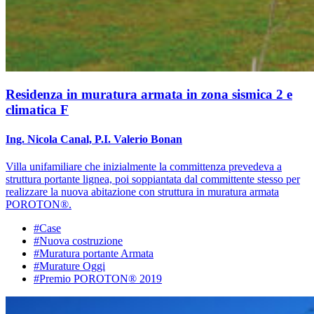
Residenza in muratura armata in zona sismica 2 e
climatica F
Ing. Nicola Canal, P.I. Valerio Bonan
Villa unifamiliare che inizialmente la committenza prevedeva a
struttura portante lignea, poi soppiantata dal committente stesso per
realizzare la nuova abitazione con struttura in muratura armata
POROTON®.
#Case
#Nuova costruzione
#Muratura portante Armata
#Murature Oggi
#Premio POROTON® 2019