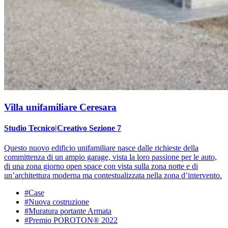
Villa unifamiliare Ceresara
Studio Tecnico|Creativo Sezione 7
Questo nuovo edificio unifamiliare nasce dalle richieste della
committenza di un ampio garage, vista la loro passione per le auto,
di una zona giorno open space con vista sulla zona notte e di
un’architettura moderna ma contestualizzata nella zona d’intervento.
#Case
#Nuova costruzione
#Muratura portante Armata
#Premio POROTON® 2022