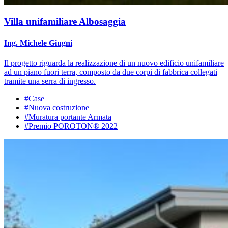
Villa unifamiliare Albosaggia
Ing. Michele Giugni
Il progetto riguarda la realizzazione di un nuovo edificio unifamiliare
ad un piano fuori terra, composto da due corpi di fabbrica collegati
tramite una serra di ingresso.
#Case
#Nuova costruzione
#Muratura portante Armata
#Premio POROTON® 2022