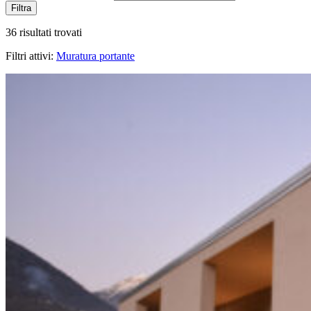
Filtra
36 risultati trovati
Filtri attivi:
Muratura portante