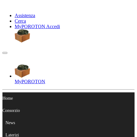
Assistenza
Cerca
My
POROTON
Accedi
My
POROTON
Home
Consorzio
News
Laterizi