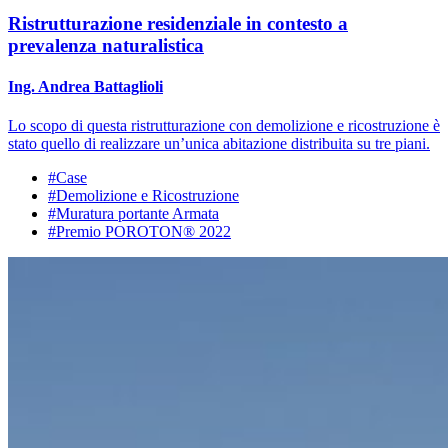
Ristrutturazione residenziale in contesto a
prevalenza naturalistica
Ing. Andrea Battaglioli
Lo scopo di questa ristrutturazione con demolizione e ricostruzione è
stato quello di realizzare un’unica abitazione distribuita su tre piani.
#Case
#Demolizione e Ricostruzione
#Muratura portante Armata
#Premio POROTON® 2022