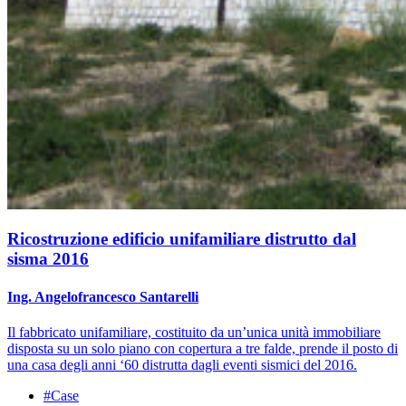
Ricostruzione edificio unifamiliare distrutto dal
sisma 2016
Ing. Angelofrancesco Santarelli
Il fabbricato unifamiliare, costituito da un’unica unità immobiliare
disposta su un solo piano con copertura a tre falde, prende il posto di
una casa degli anni ‘60 distrutta dagli eventi sismici del 2016.
#Case