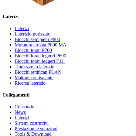
Laterizi
Laterizi
Laterizio porizzato
Blocchi semipieni P800
Muratura armata P800 MA
Blocchi forati P700
Blocchi forati leggeri P600
Blocchi forati leggeri F.O.
Tramezze in laterizio
Blocchi rettificati PLAN
Mattoni con isolante
Ricerca laterizio
Collegamenti
Consorzio
News
Laterizi
Sistemi costruttivi
Prestazioni e soluzioni
Tools & Download