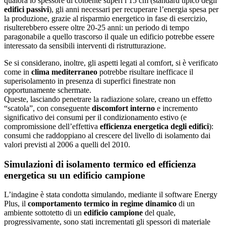
qualora lo spessore di coibente superi i 15 cm (standard tipico degli
edifici passivi
), gli anni necessari per recuperare l’energia spesa per
la produzione, grazie al risparmio energetico in fase di esercizio,
risulterebbero essere oltre 20-25 anni: un periodo di tempo
paragonabile a quello trascorso il quale un edificio potrebbe essere
interessato da sensibili interventi di ristrutturazione.
Se si considerano, inoltre, gli aspetti legati al comfort, si è verificato
come in
clima mediterraneo
potrebbe risultare inefficace il
superisolamento in presenza di superfici finestrate non
opportunamente schermate.
Queste, lasciando penetrare la radiazione solare, creano un effetto
“scatola”, con conseguente
discomfort interno
e incremento
significativo dei consumi per il condizionamento estivo (e
compromissione dell’effettiva
efficienza energetica degli edifici
):
consumi che raddoppiano al crescere del livello di isolamento dai
valori previsti al 2006 a quelli del 2010.
Simulazioni di isolamento termico ed efficienza
energetica su un edificio campione
L’indagine è stata condotta simulando, mediante il software Energy
Plus, il
comportamento termico in regime dinamico
di un
ambiente sottotetto di un
edificio campione
del quale,
progressivamente, sono stati incrementati gli spessori di materiale