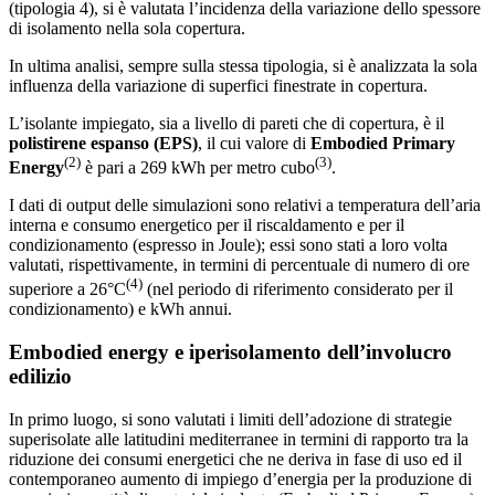
(tipologia 4), si è valutata l’incidenza della variazione dello spessore
di isolamento nella sola copertura.
In ultima analisi, sempre sulla stessa tipologia, si è analizzata la sola
influenza della variazione di superfici finestrate in copertura.
L’isolante impiegato, sia a livello di pareti che di copertura, è il
polistirene espanso (EPS)
, il cui valore di
Embodied Primary
(2)
(3)
Energy
è pari a 269 kWh per metro cubo
.
I dati di output delle simulazioni sono relativi a temperatura dell’aria
interna e consumo energetico per il riscaldamento e per il
condizionamento (espresso in Joule); essi sono stati a loro volta
valutati, rispettivamente, in termini di percentuale di numero di ore
(4)
superiore a 26°C
(nel periodo di riferimento considerato per il
condizionamento) e kWh annui.
Embodied energy e iperisolamento dell’involucro
edilizio
In primo luogo, si sono valutati i limiti dell’adozione di strategie
superisolate alle latitudini mediterranee in termini di rapporto tra la
riduzione dei consumi energetici che ne deriva in fase di uso ed il
contemporaneo aumento di impiego d’energia per la produzione di