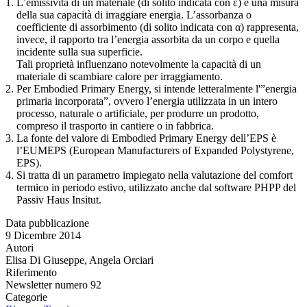
L’emissività di un materiale (di solito indicata con ε) è una misura
della sua capacità di irraggiare energia. L’assorbanza o
coefficiente di assorbimento (di solito indicata con α) rappresenta,
invece, il rapporto tra l’energia assorbita da un corpo e quella
incidente sulla sua superficie.
Tali proprietà influenzano notevolmente la capacità di un
materiale di scambiare calore per irraggiamento.
Per Embodied Primary Energy, si intende letteralmente l'”energia
primaria incorporata”, ovvero l’energia utilizzata in un intero
processo, naturale o artificiale, per produrre un prodotto,
compreso il trasporto in cantiere o in fabbrica.
La fonte del valore di Embodied Primary Energy dell’EPS è
l’EUMEPS (European Manufacturers of Expanded Polystyrene,
EPS).
Si tratta di un parametro impiegato nella valutazione del comfort
termico in periodo estivo, utilizzato anche dal software PHPP del
Passiv Haus Insitut.
Data pubblicazione
9 Dicembre 2014
Autori
Elisa Di Giuseppe, Angela Orciari
Riferimento
Newsletter numero 92
Categorie