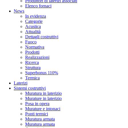
Produttori di laterizi associati
Elenco fornaci
News
In evidenza
Categorie
Acustica
Attualità
Dettagli costruttivi
Fuoco
Normativa
Prodotti
Realizzazioni
Ricerca
Struttura
Superbonus 110%
Termica
Laterizi
Sistemi costruttivi
Muratura in laterizio
Murature in laterizio
Posa in opera
Murature e intonaci
Ponti termici
Muratura armata
Muratura armata