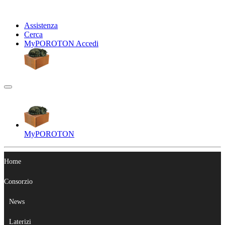
Assistenza
Cerca
My
POROTON
Accedi
My
POROTON
Home
Consorzio
News
Laterizi