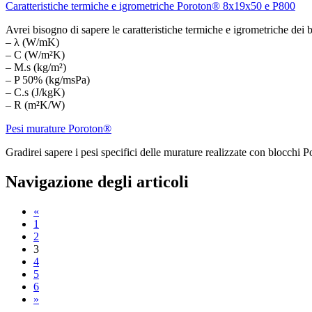
Caratteristiche termiche e igrometriche Poroton® 8x19x50 e P800
Avrei bisogno di sapere le caratteristiche termiche e igrometriche de
– λ (W/mK)
– C (W/m²K)
– M.s (kg/m²)
– P 50% (kg/msPa)
– C.s (J/kgK)
– R (m²K/W)
Pesi murature Poroton®
Gradirei sapere i pesi specifici delle murature realizzate con blocchi 
Navigazione degli articoli
«
1
2
3
4
5
6
»