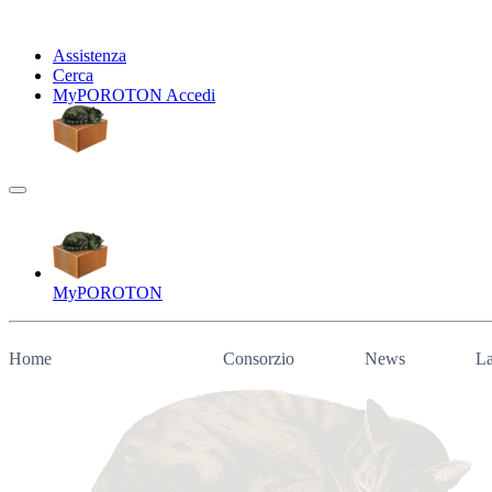
Assistenza
Cerca
My
POROTON
Accedi
My
POROTON
Home
Consorzio
News
La