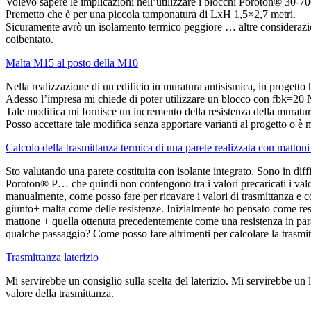
Volevo sapere le implicazioni nell’utilizzare i blocchi Poroton® 30-7
Premetto che è per una piccola tamponatura di LxH 1,5×2,7 metri.
Sicuramente avrò un isolamento termico peggiore … altre considerazion
coibentato.
Malta M15 al posto della M10
Nella realizzazione di un edificio in muratura antisismica, in proget
Adesso l’impresa mi chiede di poter utilizzare un blocco con fbk=20 
Tale modifica mi fornisce un incremento della resistenza della muratu
Posso accettare tale modifica senza apportare varianti al progetto o è
Calcolo della trasmittanza termica di una parete realizzata con mattoni
Sto valutando una parete costituita con isolante integrato. Sono in diff
Poroton® P… che quindi non contengono tra i valori precaricati i valori
manualmente, come posso fare per ricavare i valori di trasmittanza e 
giunto+ malta come delle resistenze. Inizialmente ho pensato come resist
mattone + quella ottenuta precedentemente come una resistenza in paralle
qualche passaggio? Come posso fare altrimenti per calcolare la trasmit
Trasmittanza laterizio
Mi servirebbe un consiglio sulla scelta del laterizio. Mi servirebbe u
valore della trasmittanza.