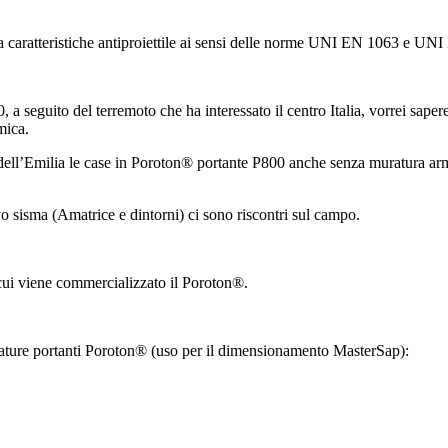
a caratteristiche antiproiettile ai sensi delle norme UNI EN 1063 e UN
a seguito del terremoto che ha interessato il centro Italia, vorrei saper
mica.
dell’Emilia le case in Poroton® portante P800 anche senza muratura arma
vo sisma (Amatrice e dintorni) ci sono riscontri sul campo.
 cui viene commercializzato il Poroton®.
murature portanti Poroton® (uso per il dimensionamento MasterSap):