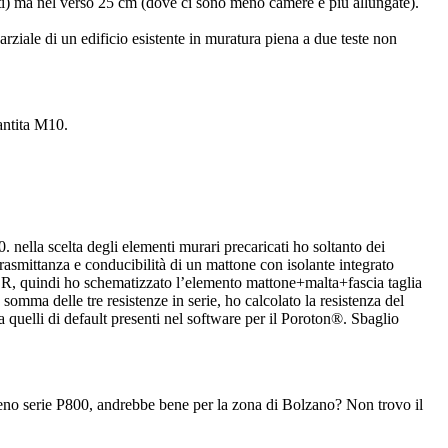
ti) ma nel verso 25 cm (dove ci sono meno camere e più allungate).
ziale di un edificio esistente in muratura piena a due teste non
antita M10.
. nella scelta degli elementi murari precaricati ho soltanto dei
rasmittanza e conducibilità di un mattone con isolante integrato
i R, quindi ho schematizzato l’elemento mattone+malta+fascia taglia
somma delle tre resistenze in serie, ho calcolato la resistenza del
a quelli di default presenti nel software per il Poroton®. Sbaglio
ipieno serie P800, andrebbe bene per la zona di Bolzano? Non trovo il