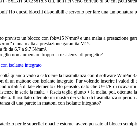
00T (SxLxH 30x25x18,5 cm) non nel verso corretto di 30 cm (setti stret
i? Ho questi blocchi disponibili e servono per fare una tamponatura par
to ho previsto un blocco con fbk=15 N/mm² e una malta a prestazione gar
N/mm² e una malta a prestazione garantita M15.
ra fk da 6,7 a 9,7 N/mm².
 meglio non aumentare troppo la resistenza di progetto?
 con isolante integrato
icoltà quando vado a calcolare la trasmittanza con il software WinPar 3.0
 di un mattone con isolante integrato. Pur volendo inserire i valori di t
conducibilità di tale elemento? Ho pensato, dato che U=1/R di ricavarm
enze in serie la malta + fascia taglia giunto + la malta, poi, ottenuta la 
lo. Il risultato ottenuto mi mostra dei valori di trasmittanza superiori 
tanza di una parete in mattoni con isolante integrato?
n laterizio per le superfici opache esterne, avevo pensato al blocco sem