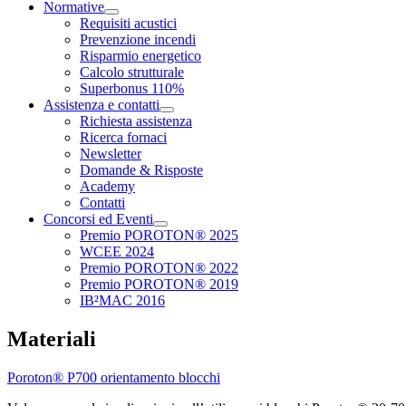
Normative
Requisiti acustici
Prevenzione incendi
Risparmio energetico
Calcolo strutturale
Superbonus 110%
Assistenza e contatti
Richiesta assistenza
Ricerca fornaci
Newsletter
Domande & Risposte
Academy
Contatti
Concorsi ed Eventi
Premio POROTON® 2025
WCEE 2024
Premio POROTON® 2022
Premio POROTON® 2019
IB²MAC 2016
Materiali
Poroton® P700 orientamento blocchi